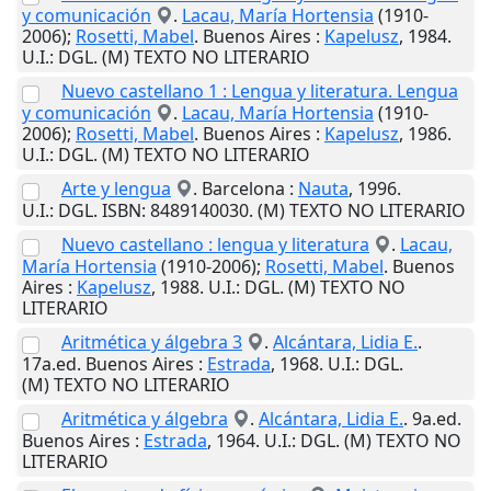
y comunicación
.
Lacau, María Hortensia
(1910-
2006);
Rosetti, Mabel
.
Buenos Aires
:
Kapelusz
,
1984
.
U.I.
: DGL. (M) TEXTO NO LITERARIO
Nuevo castellano 1 : Lengua y literatura. Lengua
y comunicación
.
Lacau, María Hortensia
(1910-
2006);
Rosetti, Mabel
.
Buenos Aires
:
Kapelusz
,
1986
.
U.I.
: DGL. (M) TEXTO NO LITERARIO
Arte y lengua
.
Barcelona
:
Nauta
,
1996
.
U.I.
: DGL. ISBN: 8489140030. (M) TEXTO NO LITERARIO
Nuevo castellano : lengua y literatura
.
Lacau,
María Hortensia
(1910-2006);
Rosetti, Mabel
.
Buenos
Aires
:
Kapelusz
,
1988
.
U.I.
: DGL. (M) TEXTO NO
LITERARIO
Aritmética y álgebra 3
.
Alcántara, Lidia E.
.
17a.ed.
Buenos Aires
:
Estrada
,
1968
.
U.I.
: DGL.
(M) TEXTO NO LITERARIO
Aritmética y álgebra
.
Alcántara, Lidia E.
. 9a.ed.
Buenos Aires
:
Estrada
,
1964
.
U.I.
: DGL. (M) TEXTO NO
LITERARIO