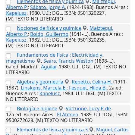
Elementos de física y química
.
Maiztegui,
Alberto P.
;
Sábato, Jorge A.
(1924-1983).
Buenos Aires
:
Kapelusz
,
1980
.
U.I.
: DGL. ISBN: 9501320227.
(M) TEXTO NO LITERARIO
Nociones de física y química
.
Maiztegui,
Alberto P.
;
Boido, Guillermo
(1941-...).
Buenos Aires
:
Kapelusz
,
1982
.
U.I.
: DGL. ISBN: 9501320235.
(M) TEXTO NO LITERARIO
Fundamentos de física : Electricidad y
magnetismo
.
Sears, Francis Weston
(1898-...).
6a.ed.
Madrid
:
Aguilar
,
1980
.
U.I.
: DGL. (M) TEXTO NO
LITERARIO
Algebra y geometría
.
Repetto, Celina H.
(1911-
1987);
Linskens, Marcela E.
;
Fesquet, Hilda B.
. 2a.ed.
Buenos Aires
:
Kapelusz
,
1984
.
U.I.
: DGL. (M) TEXTO
NO LITERARIO
Biología e higiene
.
Vattuone, Lucy F. de
.
12a.ed.
Buenos Aires
:
El Ateneo
,
1989
.
U.I.
: DGL. ISBN:
9500272628. (M) TEXTO NO LITERARIO
Elementos de física y química 3
.
Miguel, Carlos