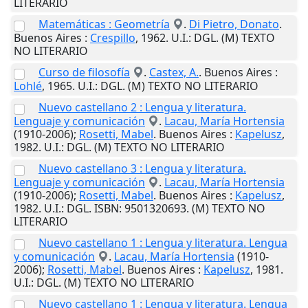
LITERARIO
Matemáticas : Geometría
.
Di Pietro, Donato
.
Buenos Aires
:
Crespillo
,
1962
.
U.I.
: DGL. (M) TEXTO
NO LITERARIO
Curso de filosofía
.
Castex, A.
.
Buenos Aires
:
Lohlé
,
1965
.
U.I.
: DGL. (M) TEXTO NO LITERARIO
Nuevo castellano 2 : Lengua y literatura.
Lenguaje y comunicación
.
Lacau, María Hortensia
(1910-2006);
Rosetti, Mabel
.
Buenos Aires
:
Kapelusz
,
1982
.
U.I.
: DGL. (M) TEXTO NO LITERARIO
Nuevo castellano 3 : Lengua y literatura.
Lenguaje y comunicación
.
Lacau, María Hortensia
(1910-2006);
Rosetti, Mabel
.
Buenos Aires
:
Kapelusz
,
1982
.
U.I.
: DGL. ISBN: 9501320693. (M) TEXTO NO
LITERARIO
Nuevo castellano 1 : Lengua y literatura. Lengua
y comunicación
.
Lacau, María Hortensia
(1910-
2006);
Rosetti, Mabel
.
Buenos Aires
:
Kapelusz
,
1981
.
U.I.
: DGL. (M) TEXTO NO LITERARIO
Nuevo castellano 1 : Lengua y literatura. Lengua