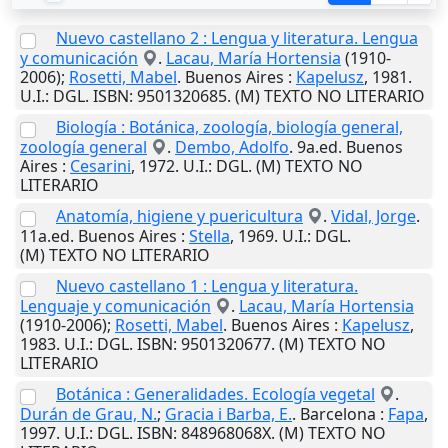
Nuevo castellano 2 : Lengua y literatura. Lengua
y comunicación
.
Lacau, María Hortensia
(1910-
2006);
Rosetti, Mabel
.
Buenos Aires
:
Kapelusz
,
1981
.
U.I.
: DGL. ISBN: 9501320685. (M) TEXTO NO LITERARIO
Biología : Botánica, zoología, biología general,
zoología general
.
Dembo, Adolfo
. 9a.ed.
Buenos
Aires
:
Cesarini
,
1972
.
U.I.
: DGL. (M) TEXTO NO
LITERARIO
Anatomía, higiene y puericultura
.
Vidal, Jorge
.
11a.ed.
Buenos Aires
:
Stella
,
1969
.
U.I.
: DGL.
(M) TEXTO NO LITERARIO
Nuevo castellano 1 : Lengua y literatura.
Lenguaje y comunicación
.
Lacau, María Hortensia
(1910-2006);
Rosetti, Mabel
.
Buenos Aires
:
Kapelusz
,
1983
.
U.I.
: DGL. ISBN: 9501320677. (M) TEXTO NO
LITERARIO
Botánica : Generalidades. Ecología vegetal
.
Durán de Grau, N.
;
Gracia i Barba, E.
.
Barcelona
:
Fapa
,
1997
.
U.I.
: DGL. ISBN: 848968068X. (M) TEXTO NO