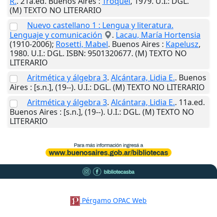
R.
. 21a.ed.
Buenos Aires
:
Troquel
,
1979
.
U.I.
: DGL.
(M) TEXTO NO LITERARIO
Nuevo castellano 1 : Lengua y literatura.
Lenguaje y comunicación
.
Lacau, María Hortensia
(1910-2006);
Rosetti, Mabel
.
Buenos Aires
:
Kapelusz
,
1980
.
U.I.
: DGL. ISBN: 9501320677. (M) TEXTO NO
LITERARIO
Aritmética y álgebra 3
.
Alcántara, Lidia E.
.
Buenos
Aires
:
[s.n.]
,
(19--)
.
U.I.
: DGL. (M) TEXTO NO LITERARIO
Aritmética y álgebra 3
.
Alcántara, Lidia E.
. 11a.ed.
Buenos Aires
:
[s.n.]
,
(19--)
.
U.I.
: DGL. (M) TEXTO NO
LITERARIO
Pérgamo OPAC Web