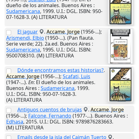
dueño de los animales.
Buenos Aires
:
Sudamericana
,
1999
.
U.I.
: DGL. ISBN: 950-
07-1628-3. (A) LITERATURA
El jaguar
.
Accame
,
Jorge
(1956-...);
Arismendi, Elbio
(1950-...). (Pan flauta.
Serie verde; 22). 2a.ed.
Buenos Aires
:
Sudamericana
,
1995
.
U.I.
: DGL. ISBN:
9500708310. (M) LITERATURA
Dónde encontramos estas historias?
.
Accame
,
Jorge
(1956-...);
Scafati, Luis
(1947-...).
En
: El dueño de los animales.
Buenos Aires
:
Sudamericana
,
1999
.
U.I.
: DGL. ISBN: 950-07-1628-3.
(A) LITERATURA
Antiguos cuentos de brujas
.
Accame
,
Jorge
(1956-...);
Falcone, Fernando
(1977-...).
Buenos Aires
:
Edhasa
,
2015
.
U.I.
: DGL. ISBN: 9789876283663.
(M) LITERATURA
Emails desde la isla del Caimán Tuerto
.