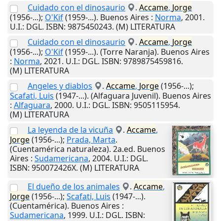
Cuidado con el dinosaurio
.
Accame
,
Jorge
(1956-...);
O'Kif
(1959-...).
Buenos Aires
:
Norma
,
2001
.
U.I.
: DGL. ISBN: 9875450243. (M) LITERATURA
Cuidado con el dinosaurio
.
Accame
,
Jorge
(1956-...);
O'Kif
(1959-...). (Torre Naranja).
Buenos Aires
:
Norma
,
2021
.
U.I.
: DGL. ISBN: 9789875459816.
(M) LITERATURA
Angeles y diablos
.
Accame
,
Jorge
(1956-...);
Scafati, Luis
(1947-...). (Alfaguara Juvenil).
Buenos Aires
:
Alfaguara
,
2000
.
U.I.
: DGL. ISBN: 9505115954.
(M) LITERATURA
La leyenda de la vicuña
.
Accame
,
Jorge
(1956-...);
Prada, Marta
.
(Cuentamérica naturaleza). 2a.ed.
Buenos
Aires
:
Sudamericana
,
2004
.
U.I.
: DGL.
ISBN: 950072426X. (M) LITERATURA
El dueño de los animales
.
Accame
,
Jorge
(1956-...);
Scafati, Luis
(1947-...).
(Cuentamérica).
Buenos Aires
:
Sudamericana
,
1999
.
U.I.
: DGL. ISBN: