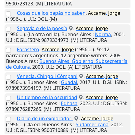
9500723123. (M) LITERATURA
Cosas que los papás no saben
.
Accame
,
Jorge
(1956-...).
U.I.
: DGL. (M)
Segovia o de la poesía
.
Accame
,
Jorge
(1956-...). (La otra orilla).
Buenos Aires
:
Norma
,
2001
.
U.I.
: DGL. ISBN: 9879334973. (M) LITERATURA
Forastero
.
Accame
,
Jorge
(1956-...).
En
: 12
narradores argentinos=12 argentine writers. 2009.
Buenos Aires
:
Buenos Aires. Gobierno. Subsecretaría
de Cultura
,
2009
.
U.I.
: DGL. (A) LITERATURA
Venecia. Chingoil Cómpani
.
Accame
,
Jorge
(1956-...).
Buenos Aires
:
Guadal
,
2017
.
U.I.
: DGL. ISBN:
9789873994197. (M) LITERATURA
Un tiempo en la oscuridad
.
Accame
,
Jorge
(1956-...).
Buenos Aires
:
Edhasa
,
2023
.
U.I.
: DGL. ISBN:
9789876287265. (M) LITERATURA
Diario de un explorador
.
Accame
,
Jorge
(1956-...). 4a.ed.
Buenos Aires
:
Sudamericana
,
2012
.
U.I.
: DGL. ISBN: 9500710889. (M) LITERATURA