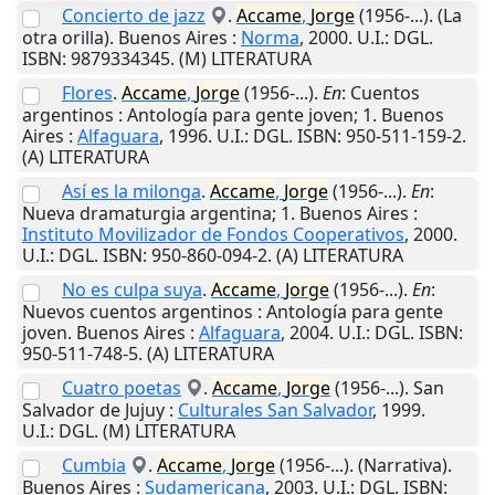
Concierto de jazz
.
Accame
,
Jorge
(1956-...). (La
otra orilla).
Buenos Aires
:
Norma
,
2000
.
U.I.
: DGL.
ISBN: 9879334345. (M) LITERATURA
Flores
.
Accame
,
Jorge
(1956-...).
En
: Cuentos
argentinos : Antología para gente joven; 1.
Buenos
Aires
:
Alfaguara
,
1996
.
U.I.
: DGL. ISBN: 950-511-159-2.
(A) LITERATURA
Así es la milonga
.
Accame
,
Jorge
(1956-...).
En
:
Nueva dramaturgia argentina; 1.
Buenos Aires
:
Instituto Movilizador de Fondos Cooperativos
,
2000
.
U.I.
: DGL. ISBN: 950-860-094-2. (A) LITERATURA
No es culpa suya
.
Accame
,
Jorge
(1956-...).
En
:
Nuevos cuentos argentinos : Antología para gente
joven.
Buenos Aires
:
Alfaguara
,
2004
.
U.I.
: DGL. ISBN:
950-511-748-5. (A) LITERATURA
Cuatro poetas
.
Accame
,
Jorge
(1956-...).
San
Salvador de Jujuy
:
Culturales San Salvador
,
1999
.
U.I.
: DGL. (M) LITERATURA
Cumbia
.
Accame
,
Jorge
(1956-...). (Narrativa).
Buenos Aires
:
Sudamericana
,
2003
.
U.I.
: DGL. ISBN: