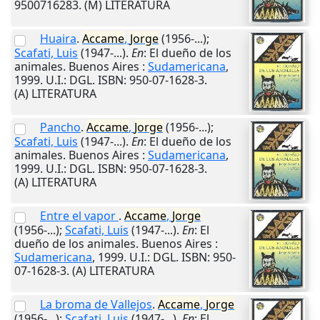
9500716283. (M) LITERATURA
Huaira
.
Accame
,
Jorge
(1956-...);
Scafati, Luis
(1947-...).
En
: El dueño de los
animales.
Buenos Aires
:
Sudamericana
,
1999
.
U.I.
: DGL. ISBN: 950-07-1628-3.
(A) LITERATURA
Pancho
.
Accame
,
Jorge
(1956-...);
Scafati, Luis
(1947-...).
En
: El dueño de los
animales.
Buenos Aires
:
Sudamericana
,
1999
.
U.I.
: DGL. ISBN: 950-07-1628-3.
(A) LITERATURA
Entre el vapor
.
Accame
,
Jorge
(1956-...);
Scafati, Luis
(1947-...).
En
: El
dueño de los animales.
Buenos Aires
:
Sudamericana
,
1999
.
U.I.
: DGL. ISBN: 950-
07-1628-3. (A) LITERATURA
La broma de Vallejos
.
Accame
,
Jorge
(1956-...);
Scafati, Luis
(1947-...).
En
: El