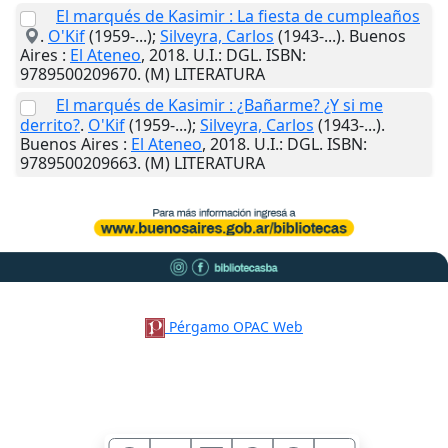
El marqués de Kasimir : La fiesta de cumpleaños
.
O'Kif
(1959-...);
Silveyra, Carlos
(1943-...).
Buenos
Aires
:
El Ateneo
,
2018
.
U.I.
: DGL. ISBN:
9789500209670. (M) LITERATURA
El marqués de Kasimir : ¿Bañarme? ¿Y si me
derrito?
.
O'Kif
(1959-...);
Silveyra, Carlos
(1943-...).
Buenos Aires
:
El Ateneo
,
2018
.
U.I.
: DGL. ISBN:
9789500209663. (M) LITERATURA
Pérgamo OPAC Web