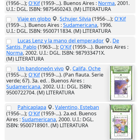
(1956-...);
O'Kif
(1959-...).
Buenos Aires
:
Norma
,
2001
.
U.I.
: DGL. ISBN: 9875450243. (M) LITERATURA
Viaje en globo
.
Schujer, Silvia
(1956-...);
O'Kif
(1959-...).
Buenos Aires
:
Sudamericana
,
1996
.
U.I.
: DGL. ISBN: 9500711834. (M) LITERATURA
Lucas Lenz y la mano del emperador
.
De
Santis, Pablo
(1963-...);
O'Kif
(1959-...).
Buenos Aires
:
Norma
,
2002
.
U.I.
: DGL. ISBN: 987933471X.
(M) LITERATURA
Un bandoneón vivo
.
Califa, Oche
(1955-...);
O'Kif
(1959-...). (Pan flauta. Serie
verde; 67). 3a. ed. .
Buenos Aires
:
Sudamericana
,
2002
.
U.I.
: DGL. ISBN:
9500722704. (M) LITERATURA
Pahicaplapa
.
Valentino, Esteban
(1956-...);
O'Kif
(1959-...). 2a.ed.
Buenos
Aires
:
Sudamericana
,
2000
.
U.I.
: DGL.
ISBN: 9500718901. (M) LITERATURA