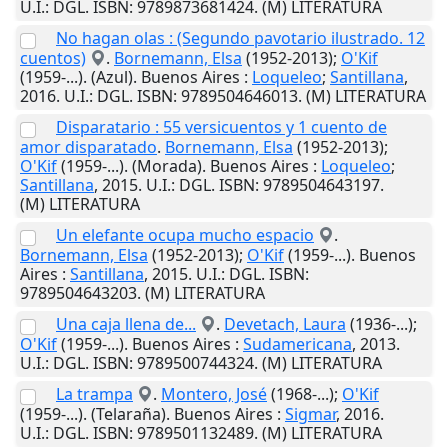
U.I.
: DGL. ISBN: 9789873681424. (M) LITERATURA
No hagan olas : (Segundo pavotario ilustrado. 12
cuentos)
.
Bornemann, Elsa
(1952-2013);
O'Kif
(1959-...). (Azul).
Buenos Aires
:
Loqueleo
;
Santillana
,
2016
.
U.I.
: DGL. ISBN: 9789504646013. (M) LITERATURA
Disparatario : 55 versicuentos y 1 cuento de
amor disparatado
.
Bornemann, Elsa
(1952-2013);
O'Kif
(1959-...). (Morada).
Buenos Aires
:
Loqueleo
;
Santillana
,
2015
.
U.I.
: DGL. ISBN: 9789504643197.
(M) LITERATURA
Un elefante ocupa mucho espacio
.
Bornemann, Elsa
(1952-2013);
O'Kif
(1959-...).
Buenos
Aires
:
Santillana
,
2015
.
U.I.
: DGL. ISBN:
9789504643203. (M) LITERATURA
Una caja llena de...
.
Devetach, Laura
(1936-...);
O'Kif
(1959-...).
Buenos Aires
:
Sudamericana
,
2013
.
U.I.
: DGL. ISBN: 9789500744324. (M) LITERATURA
La trampa
.
Montero, José
(1968-...);
O'Kif
(1959-...). (Telaraña).
Buenos Aires
:
Sigmar
,
2016
.
U.I.
: DGL. ISBN: 9789501132489. (M) LITERATURA