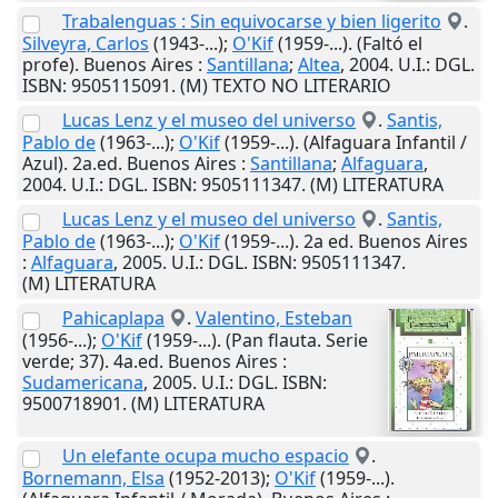
Trabalenguas : Sin equivocarse y bien ligerito
.
Silveyra, Carlos
(1943-...);
O'Kif
(1959-...). (Faltó el
profe).
Buenos Aires
:
Santillana
;
Altea
,
2004
.
U.I.
: DGL.
ISBN: 9505115091. (M) TEXTO NO LITERARIO
Lucas Lenz y el museo del universo
.
Santis,
Pablo de
(1963-...);
O'Kif
(1959-...). (Alfaguara Infantil /
Azul). 2a.ed.
Buenos Aires
:
Santillana
;
Alfaguara
,
2004
.
U.I.
: DGL. ISBN: 9505111347. (M) LITERATURA
Lucas Lenz y el museo del universo
.
Santis,
Pablo de
(1963-...);
O'Kif
(1959-...). 2a ed.
Buenos Aires
:
Alfaguara
,
2005
.
U.I.
: DGL. ISBN: 9505111347.
(M) LITERATURA
Pahicaplapa
.
Valentino, Esteban
(1956-...);
O'Kif
(1959-...). (Pan flauta. Serie
verde; 37). 4a.ed.
Buenos Aires
:
Sudamericana
,
2005
.
U.I.
: DGL. ISBN:
9500718901. (M) LITERATURA
Un elefante ocupa mucho espacio
.
Bornemann, Elsa
(1952-2013);
O'Kif
(1959-...).