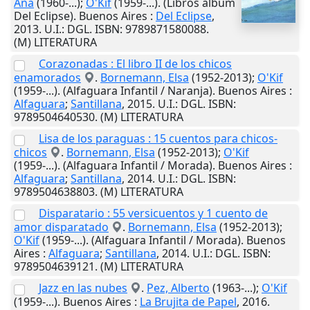
Ana
(1960-...);
O'Kif
(1959-...). (Libros álbum
Del Eclipse).
Buenos Aires
:
Del Eclipse
,
2013
.
U.I.
: DGL. ISBN: 9789871580088.
(M) LITERATURA
Corazonadas : El libro II de los chicos
enamorados
.
Bornemann, Elsa
(1952-2013);
O'Kif
(1959-...). (Alfaguara Infantil / Naranja).
Buenos Aires
:
Alfaguara
;
Santillana
,
2015
.
U.I.
: DGL. ISBN:
9789504640530. (M) LITERATURA
Lisa de los paraguas : 15 cuentos para chicos-
chicos
.
Bornemann, Elsa
(1952-2013);
O'Kif
(1959-...). (Alfaguara Infantil / Morada).
Buenos Aires
:
Alfaguara
;
Santillana
,
2014
.
U.I.
: DGL. ISBN:
9789504638803. (M) LITERATURA
Disparatario : 55 versicuentos y 1 cuento de
amor disparatado
.
Bornemann, Elsa
(1952-2013);
O'Kif
(1959-...). (Alfaguara Infantil / Morada).
Buenos
Aires
:
Alfaguara
;
Santillana
,
2014
.
U.I.
: DGL. ISBN:
9789504639121. (M) LITERATURA
Jazz en las nubes
.
Pez, Alberto
(1963-...);
O'Kif
(1959-...).
Buenos Aires
:
La Brujita de Papel
,
2016
.