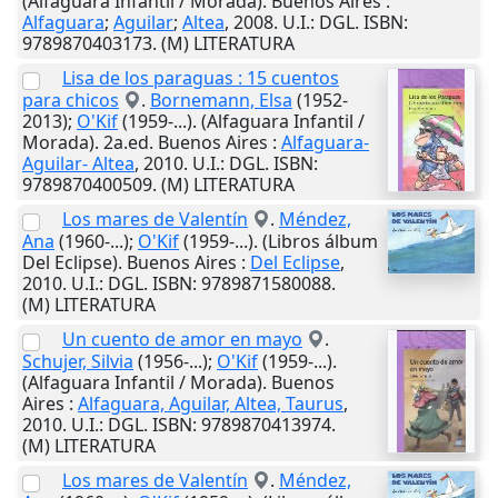
(Alfaguara Infantil / Morada).
Buenos Aires
:
Alfaguara
;
Aguilar
;
Altea
,
2008
.
U.I.
: DGL. ISBN:
9789870403173. (M) LITERATURA
Lisa de los paraguas : 15 cuentos
para chicos
.
Bornemann, Elsa
(1952-
2013);
O'Kif
(1959-...). (Alfaguara Infantil /
Morada). 2a.ed.
Buenos Aires
:
Alfaguara-
Aguilar- Altea
,
2010
.
U.I.
: DGL. ISBN:
9789870400509. (M) LITERATURA
Los mares de Valentín
.
Méndez,
Ana
(1960-...);
O'Kif
(1959-...). (Libros álbum
Del Eclipse).
Buenos Aires
:
Del Eclipse
,
2010
.
U.I.
: DGL. ISBN: 9789871580088.
(M) LITERATURA
Un cuento de amor en mayo
.
Schujer, Silvia
(1956-...);
O'Kif
(1959-...).
(Alfaguara Infantil / Morada).
Buenos
Aires
:
Alfaguara, Aguilar, Altea, Taurus
,
2010
.
U.I.
: DGL. ISBN: 9789870413974.
(M) LITERATURA
Los mares de Valentín
.
Méndez,