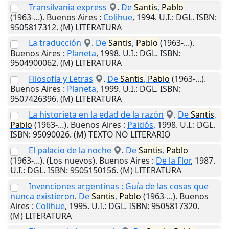
Transilvania express
.
De
Santis
,
Pablo
(1963-...).
Buenos Aires
:
Colihue
,
1994
.
U.I.
: DGL. ISBN:
9505817312. (M) LITERATURA
La traducción
.
De
Santis
,
Pablo
(1963-...).
Buenos Aires
:
Planeta
,
1998
.
U.I.
: DGL. ISBN:
9504900062. (M) LITERATURA
Filosofía y Letras
.
De
Santis
,
Pablo
(1963-...).
Buenos Aires
:
Planeta
,
1999
.
U.I.
: DGL. ISBN:
9507426396. (M) LITERATURA
La historieta en la edad de la razón
.
De
Santis
,
Pablo
(1963-...).
Buenos Aires
:
Paidós
,
1998
.
U.I.
: DGL.
ISBN: 95090026. (M) TEXTO NO LITERARIO
El palacio de la noche
.
De
Santis
,
Pablo
(1963-...). (Los nuevos).
Buenos Aires
:
De la Flor
,
1987
.
U.I.
: DGL. ISBN: 9505150156. (M) LITERATURA
Invenciones argentinas : Guía de las cosas que
nunca existieron
.
De
Santis
,
Pablo
(1963-...).
Buenos
Aires
:
Colihue
,
1995
.
U.I.
: DGL. ISBN: 9505817320.
(M) LITERATURA