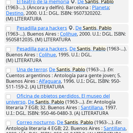
El teatro de la memoria
.
De
Santis
,
Pablo
(1963-...). (Áncora y delfín).
Barcelona
:
Planeta
;
Destino
,
2000
.
U.I.
: DGL. ISBN: 9507320202.
(M) LITERATURA
Pesadilla para hackers
.
De
Santis
,
Pablo
(1963-...).
Buenos Aires
:
Colihue
,
2000
.
U.I.
: DGL. ISBN:
9505812035. (M) LITERATURA
Pesadilla para hackers
.
De
Santis
,
Pablo
(1963-...).
Buenos Aires
:
Colihue
,
1995
.
U.I.
: DGL.
(M) LITERATURA
Una de terror
.
De
Santis
,
Pablo
(1963-...).
En
:
Cuentos argentinos : Antología para gente joven; 5.
Buenos Aires
:
Alfaguara
,
1996
.
U.I.
: DGL. ISBN: 950-
511-159-2. (A) LITERATURA
Oficina de objetos perdidos. El museo del
universo
.
De
Santis
,
Pablo
(1963-...).
En
: Antología
literaria 7 EGB; 32.
Buenos Aires
:
Santillana
,
1997
.
U.I.
: DGL. ISBN: 950-46-0480-3. (A) LITERATURA
Correo nocturno
.
De
Santis
,
Pablo
(1963-...).
En
:
Antología literaria 4 EGB; 22.
Buenos Aires
:
Santillana
,