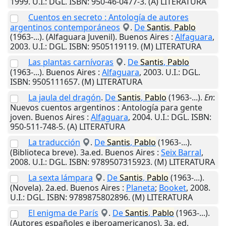
1999
.
U.I.
: DGL. ISBN: 950-46-0477-3. (A) LITERATURA
Cuentos en secreto : Antología de autores
argentinos contemporáneos
.
De
Santis
,
Pablo
(1963-...). (Alfaguara Juvenil).
Buenos Aires
:
Alfaguara
,
2003
.
U.I.
: DGL. ISBN: 9505119119. (M) LITERATURA
Las plantas carnívoras
.
De
Santis
,
Pablo
(1963-...).
Buenos Aires
:
Alfaguara
,
2003
.
U.I.
: DGL.
ISBN: 9505111657. (M) LITERATURA
La jaula del dragón
.
De
Santis
,
Pablo
(1963-...).
En
:
Nuevos cuentos argentinos : Antología para gente
joven.
Buenos Aires
:
Alfaguara
,
2004
.
U.I.
: DGL. ISBN:
950-511-748-5. (A) LITERATURA
La traducción
.
De
Santis
,
Pablo
(1963-...).
(Biblioteca breve). 3a.ed.
Buenos Aires
:
Seix Barral
,
2008
.
U.I.
: DGL. ISBN: 9789507315923. (M) LITERATURA
La sexta lámpara
.
De
Santis
,
Pablo
(1963-...).
(Novela). 2a.ed.
Buenos Aires
:
Planeta
;
Booket
,
2008
.
U.I.
: DGL. ISBN: 9789875802896. (M) LITERATURA
El enigma de París
.
De
Santis
,
Pablo
(1963-...).
(Autores españoles e iberoamericanos). 3a. ed.