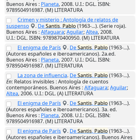
Buenos Aires
:
Planeta
,
2008
.
U.I.
: DGL. ISBN:
9789504916987. (M) LITERATURA
Crimen y misterio : Antología de relatos de
suspenso
.
De
Santis
,
Pablo
(1963-...). (Serie roja).
Buenos Aires
:
Alfaguara
;
Aguilar
;
Altea
,
2008
.
U.I.
: DGL. ISBN: 9789870400950. (M) LITERATURA
El enigma de París
.
De
Santis
,
Pablo
(1963-...).
(Autores españoles e iberoamericanos). 2a.ed.
Buenos Aires
:
Planeta
,
2007
.
U.I.
: DGL. ISBN:
9789504916987. (M) LITERATURA
La zona de influencia
.
De
Santis
,
Pablo
(1963-...).
En
: Relatos invisibles : Antología de cuentos
contemporáneos.
Buenos Aires
:
Alfaguara
;
Aguilar
;
Altea
,
2006
.
U.I.
: DGL. (A) LITERATURA
El enigma de París
.
De
Santis
,
Pablo
(1963-...).
(Autores españoles e iberoamericanos). 3a. ed.
Buenos Aires
:
Planeta
,
2008
.
U.I.
: DGL. ISBN:
9789504916987. (M) LITERATURA
El enigma de París
.
De
Santis
,
Pablo
(1963-...).
(Autores españoles e iberoamericanos).
Buenos Aires