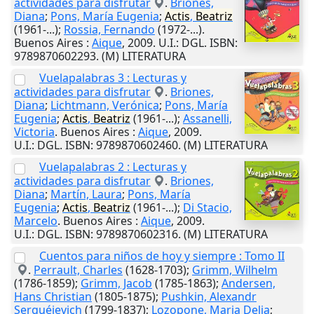
actividades para disfrutar
.
Briones,
Diana
;
Pons, María Eugenia
;
Actis
,
Beatriz
(1961-...);
Rossia, Fernando
(1972-...).
Buenos Aires
:
Aique
,
2009
.
U.I.
: DGL. ISBN:
9789870602293. (M) LITERATURA
Vuelapalabras 3 : Lecturas y
actividades para disfrutar
.
Briones,
Diana
;
Lichtmann, Verónica
;
Pons, María
Eugenia
;
Actis
,
Beatriz
(1961-...);
Assanelli,
Victoria
.
Buenos Aires
:
Aique
,
2009
.
U.I.
: DGL. ISBN: 9789870602460. (M) LITERATURA
Vuelapalabras 2 : Lecturas y
actividades para disfrutar
.
Briones,
Diana
;
Martín, Laura
;
Pons, María
Eugenia
;
Actis
,
Beatriz
(1961-...);
Di Stacio,
Marcelo
.
Buenos Aires
:
Aique
,
2009
.
U.I.
: DGL. ISBN: 9789870602316. (M) LITERATURA
Cuentos para niños de hoy y siempre : Tomo II
.
Perrault, Charles
(1628-1703);
Grimm, Wilhelm
(1786-1859);
Grimm, Jacob
(1785-1863);
Andersen,
Hans Christian
(1805-1875);
Pushkin, Alexandr
Serguéievich
(1799-1837);
Lozopone, Maria Delia
;