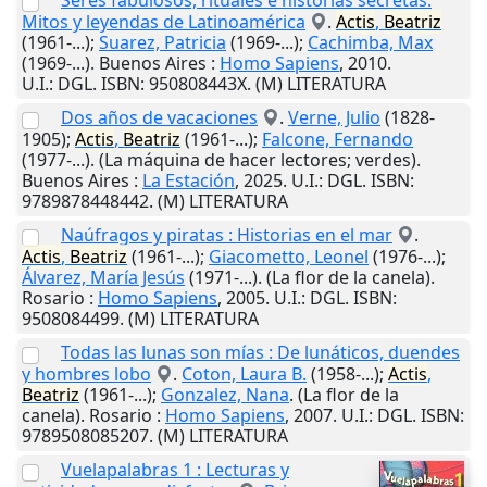
Seres fabulosos, rituales e historias secretas:
Mitos y leyendas de Latinoamérica
.
Actis
,
Beatriz
(1961-...);
Suarez, Patricia
(1969-...);
Cachimba, Max
(1969-...).
Buenos Aires
:
Homo Sapiens
,
2010
.
U.I.
: DGL. ISBN: 950808443X. (M) LITERATURA
Dos años de vacaciones
.
Verne, Julio
(1828-
1905);
Actis
,
Beatriz
(1961-...);
Falcone, Fernando
(1977-...). (La máquina de hacer lectores; verdes).
Buenos Aires
:
La Estación
,
2025
.
U.I.
: DGL. ISBN:
9789878448442. (M) LITERATURA
Naúfragos y piratas : Historias en el mar
.
Actis
,
Beatriz
(1961-...);
Giacometto, Leonel
(1976-...);
Álvarez, María Jesús
(1971-...). (La flor de la canela).
Rosario
:
Homo Sapiens
,
2005
.
U.I.
: DGL. ISBN:
9508084499. (M) LITERATURA
Todas las lunas son mías : De lunáticos, duendes
y hombres lobo
.
Coton, Laura B.
(1958-...);
Actis
,
Beatriz
(1961-...);
Gonzalez, Nana
. (La flor de la
canela).
Rosario
:
Homo Sapiens
,
2007
.
U.I.
: DGL. ISBN:
9789508085207. (M) LITERATURA
Vuelapalabras 1 : Lecturas y