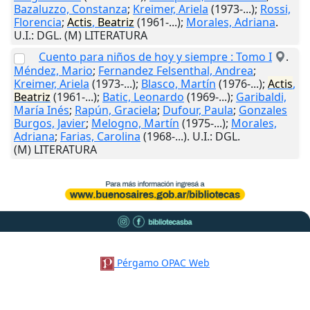
Bazaluzzo, Constanza
;
Kreimer, Ariela
(1973-...);
Rossi,
Florencia
;
Actis
,
Beatriz
(1961-...);
Morales, Adriana
.
U.I.
: DGL. (M) LITERATURA
Cuento para niños de hoy y siempre : Tomo I
.
Méndez, Mario
;
Fernandez Felsenthal, Andrea
;
Kreimer, Ariela
(1973-...);
Blasco, Martín
(1976-...);
Actis
,
Beatriz
(1961-...);
Batic, Leonardo
(1969-...);
Garibaldi,
María Inés
;
Rapún, Graciela
;
Dufour, Paula
;
Gonzales
Burgos, Javier
;
Melogno, Martín
(1975-...);
Morales,
Adriana
;
Farias, Carolina
(1968-...).
U.I.
: DGL.
(M) LITERATURA
Pérgamo OPAC Web