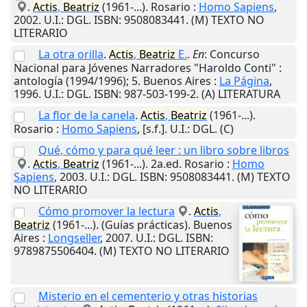
.
Actis
,
Beatriz
(1961-...).
Rosario
:
Homo Sapiens
,
2002
.
U.I.
: DGL. ISBN: 9508083441. (M) TEXTO NO
LITERARIO
La otra orilla
.
Actis
,
Beatriz
E.
.
En
: Concurso
Nacional para Jóvenes Narradores "Haroldo Conti" :
antología (1994/1996); 5.
Buenos Aires
:
La Página
,
1996
.
U.I.
: DGL. ISBN: 987-503-199-2. (A) LITERATURA
La flor de la canela
.
Actis
,
Beatriz
(1961-...).
Rosario
:
Homo Sapiens
,
[s.f.]
.
U.I.
: DGL. (C)
Qué, cómo y para qué leer : un libro sobre libros
.
Actis
,
Beatriz
(1961-...). 2a.ed.
Rosario
:
Homo
Sapiens
,
2003
.
U.I.
: DGL. ISBN: 9508083441. (M) TEXTO
NO LITERARIO
Cómo promover la lectura
.
Actis
,
Beatriz
(1961-...). (Guías prácticas).
Buenos
Aires
:
Longseller
,
2007
.
U.I.
: DGL. ISBN:
9789875506404. (M) TEXTO NO LITERARIO
Misterio en el cementerio y otras historias