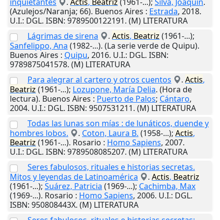
inquietantes
.
Actis
,
Beatriz
(1961-...);
Silva, Joaquín
.
(Azulejos/Naranja; 66).
Buenos Aires
:
Estrada
,
2018
.
U.I.
: DGL. ISBN: 9789500122191. (M) LITERATURA
Lágrimas de sirena
.
Actis
,
Beatriz
(1961-...);
Sanfelippo, Ana
(1982-...). (La serie verde de Quipu).
Buenos Aires
:
Quipu
,
2016
.
U.I.
: DGL. ISBN:
9789875041578. (M) LITERATURA
Para alegrar al cartero y otros cuentos
.
Actis
,
Beatriz
(1961-...);
Lozupone, María Delia
. (Hora de
lectura).
Buenos Aires
:
Puerto de Palos
;
Cántaro
,
2004
.
U.I.
: DGL. ISBN: 9507531211. (M) LITERATURA
Todas las lunas son mías : de lunáticos, duende y
hombres lobos.
.
Coton, Laura B.
(1958-...);
Actis
,
Beatriz
(1961-...).
Rosario
:
Homo Sapiens
,
2007
.
U.I.
: DGL. ISBN: 9789508085207. (M) LITERATURA
Seres fabulosos, rituales e historias secretas.
Mitos y leyendas de Latinoamérica
.
Actis
,
Beatriz
(1961-...);
Suárez, Patricia
(1969-...);
Cachimba, Max
(1969-...).
Rosario
:
Homo Sapiens
,
2006
.
U.I.
: DGL.
ISBN: 950808443X. (M) LITERATURA