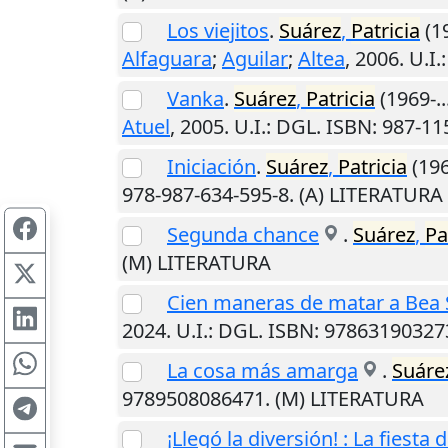
Los viejitos
.
Suárez
,
Patricia
(19
Alfaguara
;
Aguilar
;
Altea
,
2006
.
U.I.
Vanka
.
Suárez
,
Patricia
(1969-..
Atuel
,
2005
.
U.I.
: DGL. ISBN: 987-11
Iniciación
.
Suárez
,
Patricia
(196
978-987-634-595-8. (A) LITERATURA
Segunda chance
.
Suárez
,
Pa
(M) LITERATURA
Cien maneras de matar a Bea
2024
.
U.I.
: DGL. ISBN: 97863190327
La cosa más amarga
.
Suáre
9789508086471. (M) LITERATURA
¡Llegó la diversión! : La fiesta 