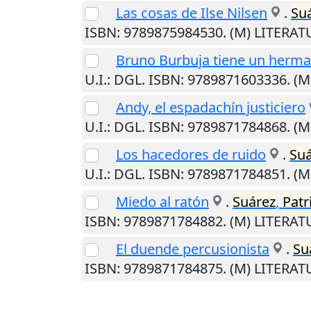
Las cosas de Ilse Nilsen
.
Su
ISBN: 9789875984530. (M) LITERA
Bruno Burbuja tiene un herm
U.I.
: DGL. ISBN: 9789871603336. (
Andy, el espadachín justiciero
U.I.
: DGL. ISBN: 9789871784868. (
Los hacedores de ruido
.
Suá
U.I.
: DGL. ISBN: 9789871784851. (
Miedo al ratón
.
Suárez
,
Patr
ISBN: 9789871784882. (M) LITERA
El duende percusionista
.
Su
ISBN: 9789871784875. (M) LITERA