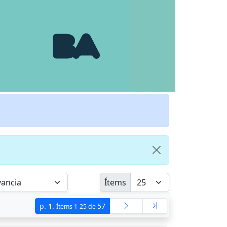
Ítems
p.
1
.
57
Ítems 1-25 de