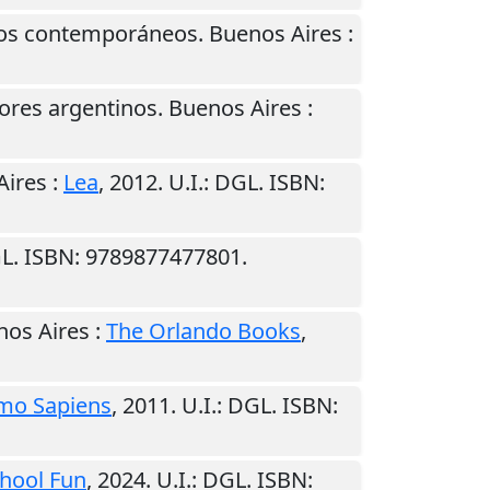
entos contemporáneos.
Buenos Aires
:
tores argentinos.
Buenos Aires
:
Aires
:
Lea
,
2012
.
U.I.
: DGL. ISBN:
GL. ISBN: 9789877477801.
nos Aires
:
The Orlando Books
,
mo Sapiens
,
2011
.
U.I.
: DGL. ISBN:
hool Fun
,
2024
.
U.I.
: DGL. ISBN: