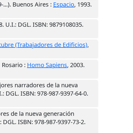
-...).
Buenos Aires
:
Espacio
,
1993
.
8
.
U.I.
: DGL. ISBN: 9879108035.
ubre (Trabajadores de Edificios)
,
.
Rosario
:
Homo Sapiens
,
2003
.
ejores narradores de la nueva
I.
: DGL. ISBN: 978-987-9397-64-0.
dores de la nueva generación
: DGL. ISBN: 978-987-9397-73-2.