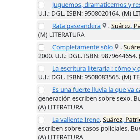
Juguemos, dramaticemos y res
U.I.
: DGL. ISBN: 9508020164. (M) 
Rata paseandera
.
Suárez
,
Pa
(M) LITERATURA
Completamente sólo
.
Suáre
2000
.
U.I.
: DGL. ISBN: 9879644654.
La escritura literaria : cómo y 
U.I.
: DGL. ISBN: 9508083565. (M) 
Es una fuerte lluvia la que va c
generación escriben sobre sexo.
Bu
(A) LITERATURA
La valiente Irene
.
Suárez
,
Patri
escriben sobre casos policiales.
Bu
(A) LITERATURA