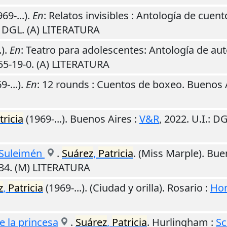
69-...).
En
: Relatos invisibles : Antología de cu
: DGL. (A) LITERATURA
.).
En
: Teatro para adolescentes: Antología de au
55-19-0. (A) LITERATURA
9-...).
En
: 12 rounds : Cuentos de boxeo.
Buenos 
tricia
(1969-...).
Buenos Aires
:
V&R
,
2022
.
U.I.
: D
 Suleimén
.
Suárez
,
Patricia
. (Miss Marple).
Bue
34. (M) LITERATURA
z
,
Patricia
(1969-...). (Ciudad y orilla).
Rosario
:
Ho
de la princesa
.
Suárez
,
Patricia
.
Hurlingham
:
Sc