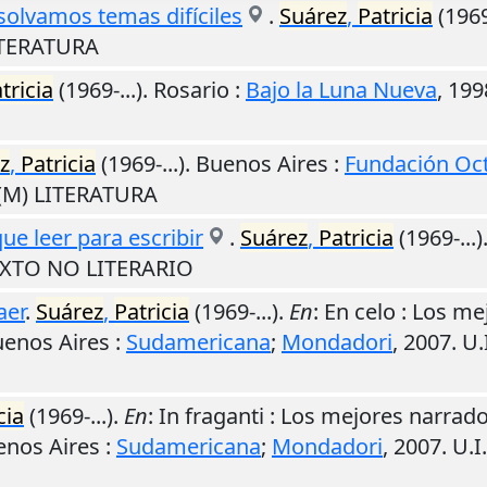
olvamos temas difíciles
.
Suárez
,
Patricia
(1969
LITERATURA
tricia
(1969-...).
Rosario
:
Bajo la Luna Nueva
,
199
z
,
Patricia
(1969-...).
Buenos Aires
:
Fundación Oct
 (M) LITERATURA
que leer para escribir
.
Suárez
,
Patricia
(1969-...)
TEXTO NO LITERARIO
aer
.
Suárez
,
Patricia
(1969-...).
En
: En celo : Los m
enos Aires
:
Sudamericana
;
Mondadori
,
2007
.
U.
cia
(1969-...).
En
: In fraganti : Los mejores narra
enos Aires
:
Sudamericana
;
Mondadori
,
2007
.
U.I.