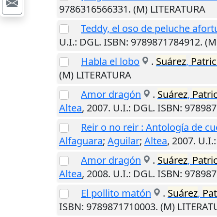
9786316566331. (M) LITERATURA
Teddy, el oso de peluche afor
U.I.
: DGL. ISBN: 9789871784912. (
Habla el lobo
.
Suárez
,
Patric
(M) LITERATURA
Amor dragón
.
Suárez
,
Patri
Altea
,
2007
.
U.I.
: DGL. ISBN: 97898
Reir o no reir : Antología de 
Alfaguara
;
Aguilar
;
Altea
,
2007
.
U.I.
Amor dragón
.
Suárez
,
Patri
Altea
,
2008
.
U.I.
: DGL. ISBN: 97898
El pollito matón
.
Suárez
,
Pat
ISBN: 9789871710003. (M) LITERA