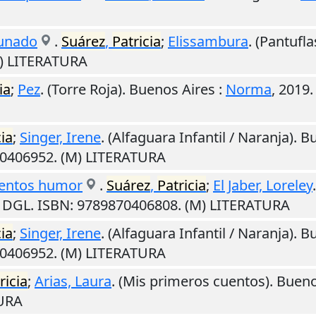
tunado
.
Suárez
,
Patricia
;
Elissambura
. (Pantufla
M) LITERATURA
ia
;
Pez
. (Torre Roja).
Buenos Aires
:
Norma
,
2019
cia
;
Singer, Irene
. (Alfaguara Infantil / Naranja).
Bu
70406952. (M) LITERATURA
cuentos humor
.
Suárez
,
Patricia
;
El Jaber, Loreley
: DGL. ISBN: 9789870406808. (M) LITERATURA
cia
;
Singer, Irene
. (Alfaguara Infantil / Naranja).
Bu
70406952. (M) LITERATURA
ricia
;
Arias, Laura
. (Mis primeros cuentos).
Bueno
TURA