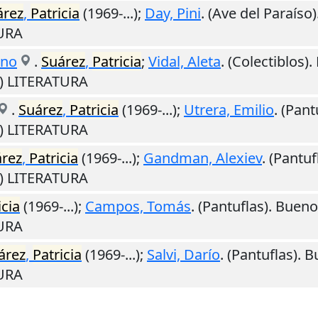
árez
,
Patricia
(1969-...);
Day, Pini
. (Ave del Paraíso)
TURA
ano
.
Suárez
,
Patricia
;
Vidal, Aleta
. (Colectiblos).
M) LITERATURA
.
Suárez
,
Patricia
(1969-...);
Utrera, Emilio
. (Pant
M) LITERATURA
rez
,
Patricia
(1969-...);
Gandman, Alexiev
. (Pantuf
M) LITERATURA
icia
(1969-...);
Campos, Tomás
. (Pantuflas).
Bueno
TURA
árez
,
Patricia
(1969-...);
Salvi, Darío
. (Pantuflas).
B
TURA