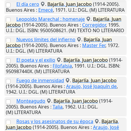
El día cero
.
Bajarlía
,
Juan
Jacobo
(1914-2005).
Buenos Aires
:
Emecé
,
1971
.
U.I.
: DGL. (M) LITERATURA
Leopoldo Marechal : homenaje
.
Bajarlía
,
Juan
Jacobo
(1914-2005).
Buenos Aires
:
Corregidor
,
1995
.
U.I.
: DGL. ISBN: 9500508621. (M) TEXTO NO LITERARIO
Nuevos límites del infierno
.
Bajarlía
,
Juan
Jacobo
(1914-2005).
Buenos Aires
:
Master Fer
,
1972
.
U.I.
: DGL. (M) LITERATURA
El poeta y el exilio
.
Bajarlía
,
Juan
Jacobo
(1914-
2005).
Buenos Aires
:
Filofalsia
,
1991
.
U.I.
: DGL. ISBN:
950987440X. (M) LITERATURA
Fuego de inmensidad
.
Bajarlía
,
Juan
Jacobo
(1914-2005).
Buenos Aires
:
Araujo, José Joaquín de
,
1942
.
U.I.
: DGL. (M) LITERATURA
Monteagudo
.
Bajarlía
,
Juan
Jacobo
(1914-
2005).
Buenos Aires
:
Talia
,
1962
.
U.I.
: DGL.
(M) LITERATURA
Rosas y los asesinatos de su época
.
Bajarlía
,
Juan
Jacobo
(1914-2005).
Buenos Aires
:
Araujo, José