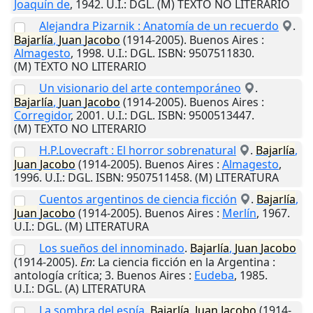
Joaquín de
,
1942
.
U.I.
: DGL. (M) TEXTO NO LITERARIO
Alejandra Pizarnik : Anatomía de un recuerdo
.
Bajarlía
,
Juan
Jacobo
(1914-2005).
Buenos Aires
:
Almagesto
,
1998
.
U.I.
: DGL. ISBN: 9507511830.
(M) TEXTO NO LITERARIO
Un visionario del arte contemporáneo
.
Bajarlía
,
Juan
Jacobo
(1914-2005).
Buenos Aires
:
Corregidor
,
2001
.
U.I.
: DGL. ISBN: 9500513447.
(M) TEXTO NO LITERARIO
H.P.Lovecraft : El horror sobrenatural
.
Bajarlía
,
Juan
Jacobo
(1914-2005).
Buenos Aires
:
Almagesto
,
1996
.
U.I.
: DGL. ISBN: 9507511458. (M) LITERATURA
Cuentos argentinos de ciencia ficción
.
Bajarlía
,
Juan
Jacobo
(1914-2005).
Buenos Aires
:
Merlín
,
1967
.
U.I.
: DGL. (M) LITERATURA
Los sueños del innominado
.
Bajarlía
,
Juan
Jacobo
(1914-2005).
En
: La ciencia ficción en la Argentina :
antología crítica; 3.
Buenos Aires
:
Eudeba
,
1985
.
U.I.
: DGL. (A) LITERATURA
La sombra del espía
.
Bajarlía
,
Juan
Jacobo
(1914-