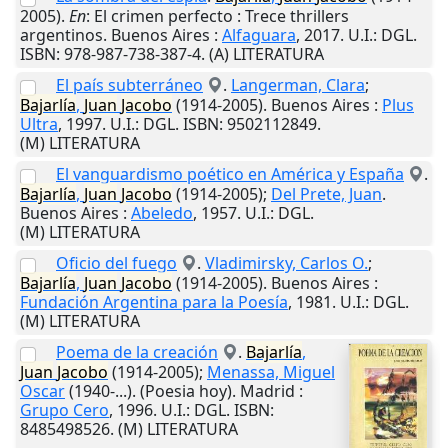
2005).
En
: El crimen perfecto : Trece thrillers
argentinos.
Buenos Aires
:
Alfaguara
,
2017
.
U.I.
: DGL.
ISBN: 978-987-738-387-4. (A) LITERATURA
El país subterráneo
.
Langerman, Clara
;
Bajarlía
,
Juan
Jacobo
(1914-2005).
Buenos Aires
:
Plus
Ultra
,
1997
.
U.I.
: DGL. ISBN: 9502112849.
(M) LITERATURA
El vanguardismo poético en América y España
.
Bajarlía
,
Juan
Jacobo
(1914-2005);
Del Prete, Juan
.
Buenos Aires
:
Abeledo
,
1957
.
U.I.
: DGL.
(M) LITERATURA
Oficio del fuego
.
Vladimirsky, Carlos O.
;
Bajarlía
,
Juan
Jacobo
(1914-2005).
Buenos Aires
:
Fundación Argentina para la Poesía
,
1981
.
U.I.
: DGL.
(M) LITERATURA
Poema de la creación
.
Bajarlía
,
Juan
Jacobo
(1914-2005);
Menassa, Miguel
Oscar
(1940-...). (Poesia hoy).
Madrid
:
Grupo Cero
,
1996
.
U.I.
: DGL. ISBN:
8485498526. (M) LITERATURA