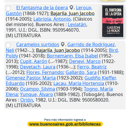
El fantasma de la ópera
.
Leroux,
Gastón
(1868-1927);
Bajarlía
,
Juan
Jacobo
(1914-2005);
Labriola, Antonio
. (Clásicos
del misterio).
Buenos Aires
:
Leviatán
,
1991
.
U.I.
: DGL. ISBN: 9509546070.
(M) LITERATURA
Caramelos surtidos
.
Garrido de Rodríguez,
Neli
(1942-...);
Bajarlía
,
Juan
Jacobo
(1914-2005);
Bird,
Poldy
(1941-2018);
Bornemann, Elsa Isabel
(1952-
2013);
Cupit, Aarón
(...-1987);
Denevi, Marco
(1922-
1998);
Devetach, Laura
(1936-...);
Ferro, Beatriz
(...-2012);
Flores, Fernando
;
Gallardo, Sara
(1931-1988);
Gimenez Pastor, Marta
(1923-2002);
Gudiño Kieffer,
Eduardo
(1935-2002);
Lacau, María Hortensia
(1910-
2006);
Ocampo, Silvina
(1903-1994);
Togno, María
Elena
;
Yunque, Álvaro
(1889-1982). (Tobogán).
Buenos
Aires
:
Orión
,
1982
.
U.I.
: DGL. ISBN: 9500580020.
(M) LITERATURA