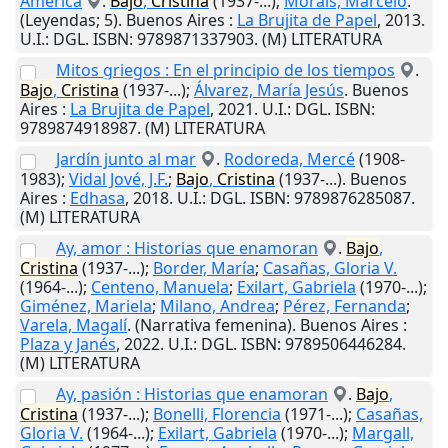
América
.
Bajo
,
Cristina
(1937-...);
Morais, Marcelo
.
(Leyendas; 5).
Buenos Aires
:
La Brujita de Papel
,
2013
.
U.I.
: DGL. ISBN: 9789871337903. (M) LITERATURA
Mitos griegos : En el principio de los tiempos
.
Bajo
,
Cristina
(1937-...);
Álvarez, María Jesús
.
Buenos
Aires
:
La Brujita de Papel
,
2021
.
U.I.
: DGL. ISBN:
9789874918987. (M) LITERATURA
Jardín junto al mar
.
Rodoreda, Mercé
(1908-
1983);
Vidal Jové, J.F.
;
Bajo
,
Cristina
(1937-...).
Buenos
Aires
:
Edhasa
,
2018
.
U.I.
: DGL. ISBN: 9789876285087.
(M) LITERATURA
Ay, amor : Historias que enamoran
.
Bajo
,
Cristina
(1937-...);
Border, María
;
Casañas, Gloria V.
(1964-...);
Centeno, Manuela
;
Exilart, Gabriela
(1970-...);
Giménez, Mariela
;
Milano, Andrea
;
Pérez, Fernanda
;
Varela, Magalí
. (Narrativa femenina).
Buenos Aires
:
Plaza y Janés
,
2022
.
U.I.
: DGL. ISBN: 9789506446284.
(M) LITERATURA
Ay, pasión : Historias que enamoran
.
Bajo
,
Cristina
(1937-...);
Bonelli, Florencia
(1971-...);
Casañas,
Gloria V.
(1964-...);
Exilart, Gabriela
(1970-...);
Margall,