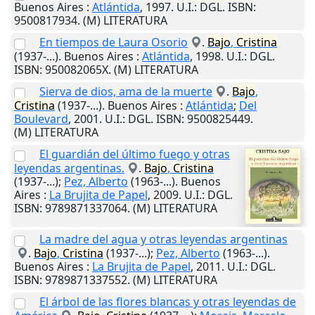
Buenos Aires
:
Atlántida
,
1997
.
U.I.
: DGL. ISBN:
9500817934. (M) LITERATURA
En tiempos de Laura Osorio
.
Bajo
,
Cristina
(1937-...).
Buenos Aires
:
Atlántida
,
1998
.
U.I.
: DGL.
ISBN: 950082065X. (M) LITERATURA
Sierva de dios, ama de la muerte
.
Bajo
,
Cristina
(1937-...).
Buenos Aires
:
Atlántida
;
Del
Boulevard
,
2001
.
U.I.
: DGL. ISBN: 9500825449.
(M) LITERATURA
El guardián del último fuego y otras
leyendas argentinas.
.
Bajo
,
Cristina
(1937-...);
Pez, Alberto
(1963-...).
Buenos
Aires
:
La Brujita de Papel
,
2009
.
U.I.
: DGL.
ISBN: 9789871337064. (M) LITERATURA
La madre del agua y otras leyendas argentinas
.
Bajo
,
Cristina
(1937-...);
Pez, Alberto
(1963-...).
Buenos Aires
:
La Brujita de Papel
,
2011
.
U.I.
: DGL.
ISBN: 9789871337552. (M) LITERATURA
El árbol de las flores blancas y otras leyendas de