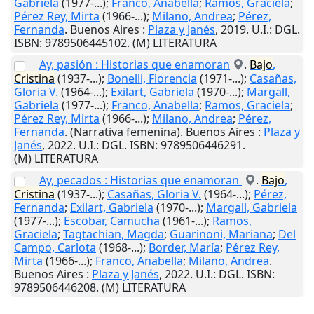
Gabriela
(1977-...);
Franco, Anabella
;
Ramos, Graciela
;
Pérez Rey, Mirta
(1966-...);
Milano, Andrea
;
Pérez,
Fernanda
.
Buenos Aires
:
Plaza y Janés
,
2019
.
U.I.
: DGL.
ISBN: 9789506445102. (M) LITERATURA
Ay, pasión : Historias que enamoran
.
Bajo
,
Cristina
(1937-...);
Bonelli, Florencia
(1971-...);
Casañas,
Gloria V.
(1964-...);
Exilart, Gabriela
(1970-...);
Margall,
Gabriela
(1977-...);
Franco, Anabella
;
Ramos, Graciela
;
Pérez Rey, Mirta
(1966-...);
Milano, Andrea
;
Pérez,
Fernanda
. (Narrativa femenina).
Buenos Aires
:
Plaza y
Janés
,
2022
.
U.I.
: DGL. ISBN: 9789506446291.
(M) LITERATURA
Ay, pecados : Historias que enamoran
.
Bajo
,
Cristina
(1937-...);
Casañas, Gloria V.
(1964-...);
Pérez,
Fernanda
;
Exilart, Gabriela
(1970-...);
Margall, Gabriela
(1977-...);
Escobar, Camucha
(1961-...);
Ramos,
Graciela
;
Tagtachian, Magda
;
Guarinoni, Mariana
;
Del
Campo, Carlota
(1968-...);
Border, María
;
Pérez Rey,
Mirta
(1966-...);
Franco, Anabella
;
Milano, Andrea
.
Buenos Aires
:
Plaza y Janés
,
2022
.
U.I.
: DGL. ISBN:
9789506446208. (M) LITERATURA