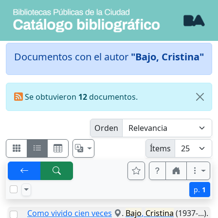
Documentos con el autor
"Bajo, Cristina"
Se obtuvieron
12
documentos.
Orden
Ítems
p.
1
Como vivido cien veces
.
Bajo
,
Cristina
(1937-...).