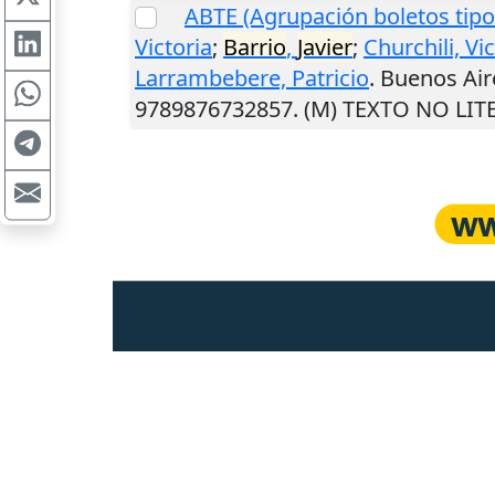
ABTE (Agrupación boletos tipo
Victoria
;
Barrio
,
Javier
;
Churchili, Vi
Larrambebere, Patricio
.
Buenos Air
9789876732857. (M) TEXTO NO LIT