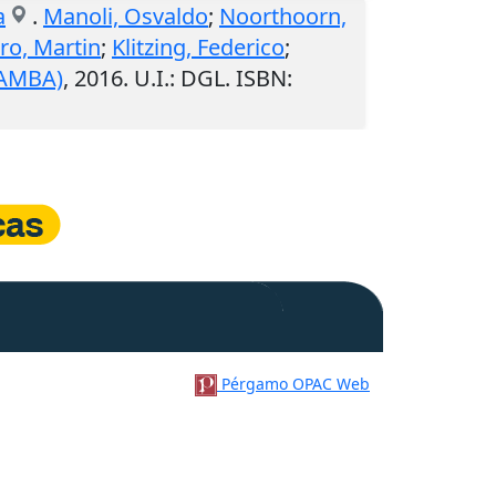
a
.
Manoli, Osvaldo
;
Noorthoorn,
ro, Martin
;
Klitzing, Federico
;
MAMBA)
,
2016
.
U.I.
: DGL. ISBN:
Pérgamo OPAC Web