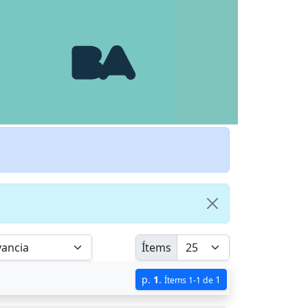
Ítems
p.
1
.
1
Ítems 1-1 de