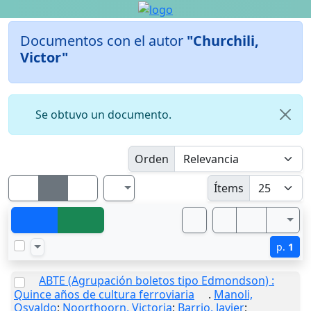
Documentos con el autor
"Churchili,
Victor"
Se obtuvo un documento.
Orden
Ítems
p.
1
ABTE (Agrupación boletos tipo Edmondson) :
Quince años de cultura ferroviaria
.
Manoli,
Osvaldo
;
Noorthoorn, Victoria
;
Barrio, Javier
;