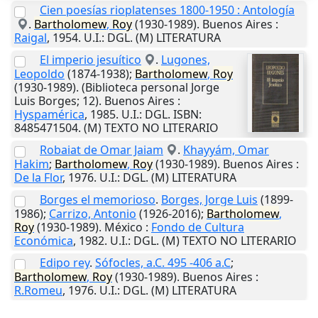
Cien poesías rioplatenses 1800-1950 : Antología
.
Bartholomew
,
Roy
(1930-1989).
Buenos Aires
:
Raigal
,
1954
.
U.I.
: DGL. (M) LITERATURA
El imperio jesuítico
.
Lugones,
Leopoldo
(1874-1938);
Bartholomew
,
Roy
(1930-1989). (Biblioteca personal Jorge
Luis Borges; 12).
Buenos Aires
:
Hyspamérica
,
1985
.
U.I.
: DGL. ISBN:
8485471504. (M) TEXTO NO LITERARIO
Robaiat de Omar Jaiam
.
Khayyám, Omar
Hakim
;
Bartholomew
,
Roy
(1930-1989).
Buenos Aires
:
De la Flor
,
1976
.
U.I.
: DGL. (M) LITERATURA
Borges el memorioso
.
Borges, Jorge Luis
(1899-
1986);
Carrizo, Antonio
(1926-2016);
Bartholomew
,
Roy
(1930-1989).
México
:
Fondo de Cultura
Económica
,
1982
.
U.I.
: DGL. (M) TEXTO NO LITERARIO
Edipo rey
.
Sófocles, a.C. 495 -406 a.C
;
Bartholomew
,
Roy
(1930-1989).
Buenos Aires
:
R.Romeu
,
1976
.
U.I.
: DGL. (M) LITERATURA