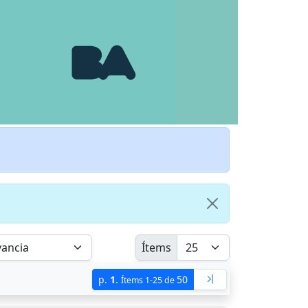
Ítems
p.
1
.
50
Ítems 1-25 de