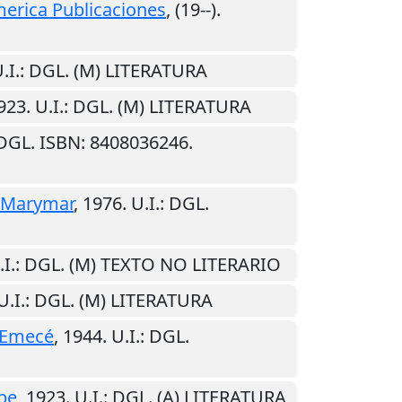
erica Publicaciones
,
(19--)
.
.I.
: DGL. (M) LITERATURA
923
.
U.I.
: DGL. (M) LITERATURA
 DGL. ISBN: 8408036246.
Marymar
,
1976
.
U.I.
: DGL.
.I.
: DGL. (M) TEXTO NO LITERARIO
U.I.
: DGL. (M) LITERATURA
Emecé
,
1944
.
U.I.
: DGL.
pe
,
1923
.
U.I.
: DGL. (A) LITERATURA