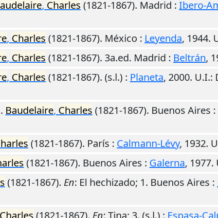
audelaire
,
Charles
(1821-1867).
Madrid
:
Ibero-Am
re
,
Charles
(1821-1867).
México
:
Leyenda
,
1944
.
U
re
,
Charles
(1821-1867). 3a.ed.
Madrid
:
Beltrán
,
1
re
,
Charles
(1821-1867).
(s.l.)
:
Planeta
,
2000
.
U.I.
:
.
Baudelaire
,
Charles
(1821-1867).
Buenos Aires
:
harles
(1821-1867).
París
:
Calmann-Lévy
,
1932
.
U
arles
(1821-1867).
Buenos Aires
:
Galerna
,
1977
.
s
(1821-1867).
En
: El hechizado; 1.
Buenos Aires
:
Charles
(1821-1867).
En
: Tina; 3.
(s.l.)
:
Espasa-Cal