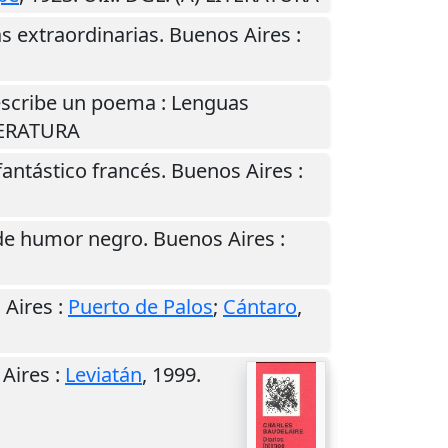
as extraordinarias.
Buenos Aires
:
escribe un poema : Lenguas
ITERATURA
fantástico francés.
Buenos Aires
:
s de humor negro.
Buenos Aires
:
 Aires
:
Puerto de Palos
;
Cántaro
,
Aires
:
Leviatán
,
1999
.