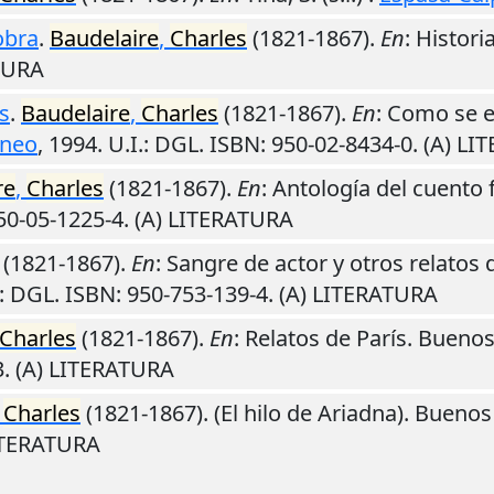
obra
.
Baudelaire
,
Charles
(1821-1867).
En
: Histori
ATURA
s
.
Baudelaire
,
Charles
(1821-1867).
En
: Como se 
eneo
,
1994
.
U.I.
: DGL. ISBN: 950-02-8434-0. (A) L
re
,
Charles
(1821-1867).
En
: Antología del cuento 
950-05-1225-4. (A) LITERATURA
(1821-1867).
En
: Sangre de actor y otros relato
: DGL. ISBN: 950-753-139-4. (A) LITERATURA
Charles
(1821-1867).
En
: Relatos de París.
Buenos
3. (A) LITERATURA
,
Charles
(1821-1867). (El hilo de Ariadna).
Buenos 
LITERATURA