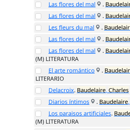
Las flores del mal
.
Baudelai
Las flores del mal
.
Baudelai
Les fleurs du mal
.
Baudelai
Las flores del mal
.
Baudelai
Las flores del mal
.
Baudelai
(M) LITERATURA
El arte romántico
.
Baudelai
LITERARIO
Delacroix
.
Baudelaire
,
Charles
Diarios íntimos
.
Baudelaire
Los paraisos artificiales
.
Baude
(M) LITERATURA