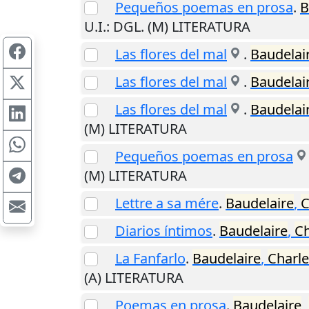
Pequeños poemas en prosa
.
B
U.I.
: DGL. (M) LITERATURA
Las flores del mal
.
Baudelai
Las flores del mal
.
Baudelai
Las flores del mal
.
Baudelai
(M) LITERATURA
Pequeños poemas en prosa
(M) LITERATURA
Lettre a sa mére
.
Baudelaire
,
C
Diarios íntimos
.
Baudelaire
,
Ch
La Fanfarlo
.
Baudelaire
,
Charle
(A) LITERATURA
Poemas en prosa
.
Baudelaire
,