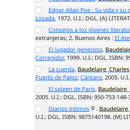
Edgar Allan Poe : Su vida y su 
Losada
,
1972
.
U.I.
: DGL. (A) LITER
Consejos a los jóvenes literato
extranjeras; 2.
Buenos Aires
:
El At
El jugador generoso
.
Baudelai
Corregidor
,
1999
.
U.I.
: DGL. ISBN: 
La cuerda
.
Baudelaire
,
Charles
Puerto de Palos
;
Cántaro
,
2005
.
U.I.
El spleen de París
.
Baudelaire
,
2005
.
U.I.
: DGL. ISBN: 950-753-148-
Diarios íntimos
.
Baudelaire
U.I.
: DGL. ISBN: 9875140198. (M) 