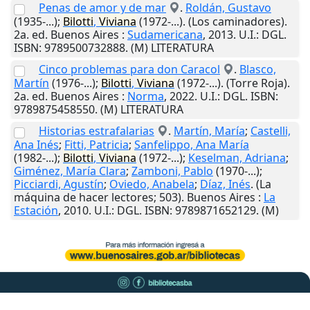
Penas de amor y de mar
.
Roldán, Gustavo
(1935-...);
Bilotti
,
Viviana
(1972-...). (Los caminadores).
2a. ed.
Buenos Aires
:
Sudamericana
,
2013
.
U.I.
: DGL.
ISBN: 9789500732888. (M) LITERATURA
Cinco problemas para don Caracol
.
Blasco,
Martín
(1976-...);
Bilotti
,
Viviana
(1972-...). (Torre Roja).
2a. ed.
Buenos Aires
:
Norma
,
2022
.
U.I.
: DGL. ISBN:
9789875458550. (M) LITERATURA
Historias estrafalarias
.
Martín, María
;
Castelli,
Ana Inés
;
Fitti, Patricia
;
Sanfelippo, Ana María
(1982-...);
Bilotti
,
Viviana
(1972-...);
Keselman, Adriana
;
Giménez, María Clara
;
Zamboni, Pablo
(1970-...);
Picciardi, Agustín
;
Oviedo, Anabela
;
Díaz, Inés
. (La
máquina de hacer lectores; 503).
Buenos Aires
:
La
Estación
,
2010
.
U.I.
: DGL. ISBN: 9789871652129. (M)