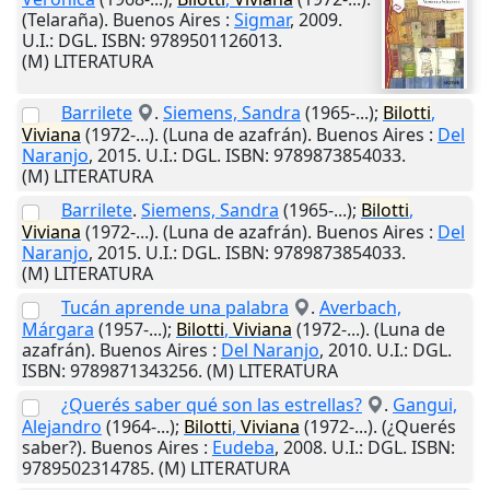
(Telaraña).
Buenos Aires
:
Sigmar
,
2009
.
U.I.
: DGL. ISBN: 9789501126013.
(M) LITERATURA
Barrilete
.
Siemens, Sandra
(1965-...);
Bilotti
,
Viviana
(1972-...). (Luna de azafrán).
Buenos Aires
:
Del
Naranjo
,
2015
.
U.I.
: DGL. ISBN: 9789873854033.
(M) LITERATURA
Barrilete
.
Siemens, Sandra
(1965-...);
Bilotti
,
Viviana
(1972-...). (Luna de azafrán).
Buenos Aires
:
Del
Naranjo
,
2015
.
U.I.
: DGL. ISBN: 9789873854033.
(M) LITERATURA
Tucán aprende una palabra
.
Averbach,
Márgara
(1957-...);
Bilotti
,
Viviana
(1972-...). (Luna de
azafrán).
Buenos Aires
:
Del Naranjo
,
2010
.
U.I.
: DGL.
ISBN: 9789871343256. (M) LITERATURA
¿Querés saber qué son las estrellas?
.
Gangui,
Alejandro
(1964-...);
Bilotti
,
Viviana
(1972-...). (¿Querés
saber?).
Buenos Aires
:
Eudeba
,
2008
.
U.I.
: DGL. ISBN:
9789502314785. (M) LITERATURA