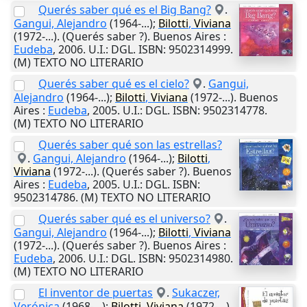
Querés saber qué es el Big Bang?
.
Gangui, Alejandro
(1964-...);
Bilotti
,
Viviana
(1972-...). (Querés saber ?).
Buenos Aires
:
Eudeba
,
2006
.
U.I.
: DGL. ISBN: 9502314999.
(M) TEXTO NO LITERARIO
Querés saber qué es el cielo?
.
Gangui,
Alejandro
(1964-...);
Bilotti
,
Viviana
(1972-...).
Buenos
Aires
:
Eudeba
,
2005
.
U.I.
: DGL. ISBN: 9502314778.
(M) TEXTO NO LITERARIO
Querés saber qué son las estrellas?
.
Gangui, Alejandro
(1964-...);
Bilotti
,
Viviana
(1972-...). (Querés saber ?).
Buenos
Aires
:
Eudeba
,
2005
.
U.I.
: DGL. ISBN:
9502314786. (M) TEXTO NO LITERARIO
Querés saber qué es el universo?
.
Gangui, Alejandro
(1964-...);
Bilotti
,
Viviana
(1972-...). (Querés saber ?).
Buenos Aires
:
Eudeba
,
2006
.
U.I.
: DGL. ISBN: 9502314980.
(M) TEXTO NO LITERARIO
El inventor de puertas
.
Sukaczer,
Verónica
(1968-...);
Bilotti
,
Viviana
(1972-...).