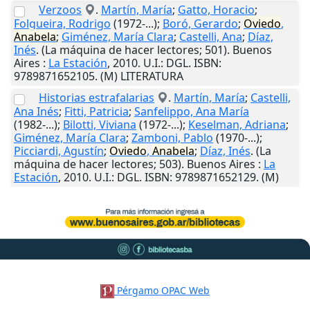
Verzoos
.
Martín, María
;
Gatto, Horacio
;
Folgueira, Rodrigo
(1972-...);
Boró, Gerardo
;
Oviedo
,
Anabela
;
Giménez, María Clara
;
Castelli, Ana
;
Díaz,
Inés
. (La máquina de hacer lectores; 501).
Buenos
Aires
:
La Estación
,
2010
.
U.I.
: DGL. ISBN:
9789871652105. (M) LITERATURA
Historias estrafalarias
.
Martín, María
;
Castelli,
Ana Inés
;
Fitti, Patricia
;
Sanfelippo, Ana María
(1982-...);
Bilotti, Viviana
(1972-...);
Keselman, Adriana
;
Giménez, María Clara
;
Zamboni, Pablo
(1970-...);
Picciardi, Agustín
;
Oviedo
,
Anabela
;
Díaz, Inés
. (La
máquina de hacer lectores; 503).
Buenos Aires
:
La
Estación
,
2010
.
U.I.
: DGL. ISBN: 9789871652129. (M)
Pérgamo OPAC Web