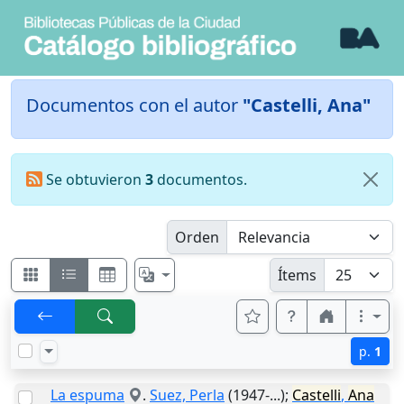
Documentos con el autor
"Castelli, Ana"
Se obtuvieron
3
documentos.
Orden
Ítems
p.
1
La espuma
.
Suez, Perla
(1947-...);
Castelli
,
Ana