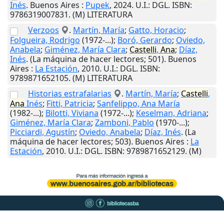
Inés
.
Buenos Aires
:
Pupek
,
2024
.
U.I.
: DGL. ISBN:
9786319007831. (M) LITERATURA
Verzoos
.
Martín, María
;
Gatto, Horacio
;
Folgueira, Rodrigo
(1972-...);
Boró, Gerardo
;
Oviedo,
Anabela
;
Giménez, María Clara
;
Castelli
,
Ana
;
Díaz,
Inés
. (La máquina de hacer lectores; 501).
Buenos
Aires
:
La Estación
,
2010
.
U.I.
: DGL. ISBN:
9789871652105. (M) LITERATURA
Historias estrafalarias
.
Martín, María
;
Castelli
,
Ana
Inés
;
Fitti, Patricia
;
Sanfelippo, Ana María
(1982-...);
Bilotti, Viviana
(1972-...);
Keselman, Adriana
;
Giménez, María Clara
;
Zamboni, Pablo
(1970-...);
Picciardi, Agustín
;
Oviedo, Anabela
;
Díaz, Inés
. (La
máquina de hacer lectores; 503).
Buenos Aires
:
La
Estación
,
2010
.
U.I.
: DGL. ISBN: 9789871652129. (M)