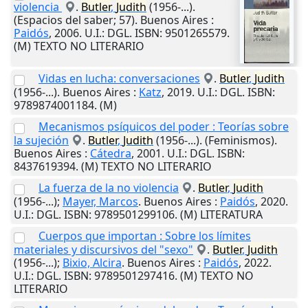
violencia
.
Butler
,
Judith
(1956-...).
(Espacios del saber; 57).
Buenos Aires
:
Paidós
,
2006
.
U.I.
: DGL. ISBN: 9501265579.
(M) TEXTO NO LITERARIO
Vidas en lucha: conversaciones
.
Butler
,
Judith
(1956-...).
Buenos Aires
:
Katz
,
2019
.
U.I.
: DGL. ISBN:
9789874001184. (M)
Mecanismos psíquicos del poder : Teorías sobre
la sujeción
.
Butler
,
Judith
(1956-...). (Feminismos).
Buenos Aires
:
Cátedra
,
2001
.
U.I.
: DGL. ISBN:
8437619394. (M) TEXTO NO LITERARIO
La fuerza de la no violencia
.
Butler
,
Judith
(1956-...);
Mayer, Marcos
.
Buenos Aires
:
Paidós
,
2020
.
U.I.
: DGL. ISBN: 9789501299106. (M) LITERATURA
Cuerpos que importan : Sobre los límites
materiales y discursivos del "sexo"
.
Butler
,
Judith
(1956-...);
Bixio, Alcira
.
Buenos Aires
:
Paidós
,
2022
.
U.I.
: DGL. ISBN: 9789501297416. (M) TEXTO NO
LITERARIO