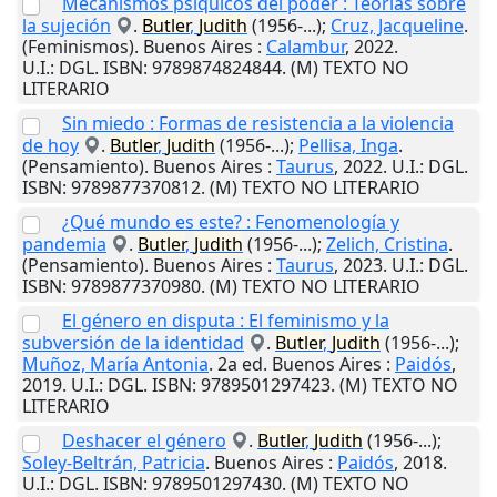
Mecanismos psíquicos del poder : Teorías sobre
la sujeción
.
Butler
,
Judith
(1956-...);
Cruz, Jacqueline
.
(Feminismos).
Buenos Aires
:
Calambur
,
2022
.
U.I.
: DGL. ISBN: 9789874824844. (M) TEXTO NO
LITERARIO
Sin miedo : Formas de resistencia a la violencia
de hoy
.
Butler
,
Judith
(1956-...);
Pellisa, Inga
.
(Pensamiento).
Buenos Aires
:
Taurus
,
2022
.
U.I.
: DGL.
ISBN: 9789877370812. (M) TEXTO NO LITERARIO
¿Qué mundo es este? : Fenomenología y
pandemia
.
Butler
,
Judith
(1956-...);
Zelich, Cristina
.
(Pensamiento).
Buenos Aires
:
Taurus
,
2023
.
U.I.
: DGL.
ISBN: 9789877370980. (M) TEXTO NO LITERARIO
El género en disputa : El feminismo y la
subversión de la identidad
.
Butler
,
Judith
(1956-...);
Muñoz, María Antonia
. 2a ed.
Buenos Aires
:
Paidós
,
2019
.
U.I.
: DGL. ISBN: 9789501297423. (M) TEXTO NO
LITERARIO
Deshacer el género
.
Butler
,
Judith
(1956-...);
Soley-Beltrán, Patricia
.
Buenos Aires
:
Paidós
,
2018
.
U.I.
: DGL. ISBN: 9789501297430. (M) TEXTO NO