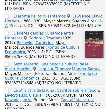
U.I.
: DGL. ISBN: 9789876378987. (M) TEXTO NO
LITERARIO
El aroma de los crisantemos
.
Lawrence, David
Herbert
(1888-1930);
Mayer
,
Marcos
.
Buenos Aires
:
A-
Z
,
1994
.
U.I.
: DGL. ISBN: 9505342322. (M) LITERATURA
Deberes delicias : Una vida entre
fronteras
.
Todorov, Tzvetan
(1939-
2017);
Portevim, Catherine
;
Mayer
,
Marcos
.
Buenos Aires
:
Fondo de Cultura
Económica
,
2003
.
U.I.
: DGL. ISBN:
950557570X. (M) TEXTO NO LITERARIO
Sexo solitario : una historia cultural de la
masturbación
.
Laqueur, Thomas
;
Monder, Samuel
;
Mayer
,
Marcos
. (Historia).
Buenos Aires
:
Fondo de
Cultura Económica
,
2023
.
U.I.
: DGL. ISBN:
9789877194548. (M) TEXTO NO LITERARIO
La otra cara de la luna : Escritos sobre el Japón
.
Lévi-Strauss, Claude
(1908-2009);
Mayer
,
Marcos
;
Kawada, Junzo
.
Buenos Aires
:
Capital Intelectual
,
2012
.
U.I.
: DGL. ISBN: 9789876143691. (M) TEXTO NO