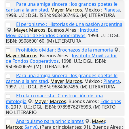
Para una amiga sincera : los grandes poetas le
cantan a la amistad
.
Mayer
,
Marcos
.
México
:
Planeta
,
1998
.
U.I.
: DGL. ISBN: 9684067496. (M) LITERATURA
El peronismo : Historias de una pasión argentina
.
Mayer
,
Marcos
.
Buenos Aires
:
Instituto
Movilizador de Fondos Cooperativos
,
1994
.
U.I.
: DGL.
ISBN: 9508600160. (M) LITERATURA
Prohibido olvidar : Brochazos de la memoria
.
Mayer
,
Marcos
.
Buenos Aires
:
Instituto Movilizador
de Fondos Cooperativos
,
1998
.
U.I.
: DGL. ISBN:
9508600659. (M) LITERATURA
Para una amiga sincera : los grandes poetas le
cantan a la amistad
.
Mayer
,
Marcos
.
México
:
Planeta
,
1997
.
U.I.
: DGL. ISBN: 9684067496. (M) LITERATURA
El relato macrista : Construcción de una
mitología
.
Mayer
,
Marcos
.
Buenos Aires
:
Ediciones
B
,
2017
.
U.I.
: DGL. ISBN: 9789876276993. (M) TEXTO
NO LITERARIO
Anarquismo para principiantes
.
Mayer
,
Marcos
;
Sanyú
. (Para principiantes; 91).
Buenos Aires
: