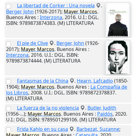
La libertad de Corker : Una novela
.
Berger, John
(1926-2017);
Mayer
,
Marcos
.
Buenos Aires
:
Interzona
,
2016
.
U.I.
: DGL.
ISBN: 9789873874383. (M) LITERATURA
El pie de Clive
.
Berger, John
(1926-
2017);
Mayer
,
Marcos
.
Buenos Aires
:
Interzona
,
2016
.
U.I.
: DGL. ISBN:
9789873874444. (M) LITERATURA
Fantasmas de la China
.
Hearn, Lafcadio
(1850-
1904);
Mayer
,
Marcos
.
Buenos Aires
:
La Compañía de
los Libros
,
2008
.
U.I.
: DGL. ISBN: 9789872378837.
(M) LITERATURA
La fuerza de la no violencia
.
Butler, Judith
(1956-...);
Mayer
,
Marcos
.
Buenos Aires
:
Paidós
,
2020
.
U.I.
: DGL. ISBN: 9789501299106. (M) LITERATURA
Frida Kahlo en su casa
.
Barbezat, Suzanne
;
Mayer
,
Marcos
.
Buenos Aires
:
Catapulta
,
2020
.