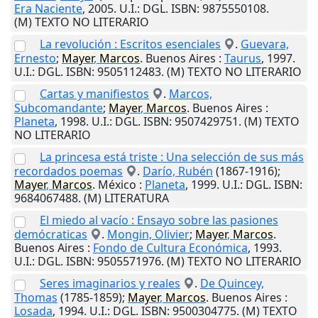
Era Naciente
,
2005
.
U.I.
: DGL. ISBN: 9875550108.
(M) TEXTO NO LITERARIO
La revolución : Escritos esenciales
.
Guevara,
Ernesto
;
Mayer
,
Marcos
.
Buenos Aires
:
Taurus
,
1997
.
U.I.
: DGL. ISBN: 9505112483. (M) TEXTO NO LITERARIO
Cartas y manifiestos
.
Marcos,
Subcomandante
;
Mayer
,
Marcos
.
Buenos Aires
:
Planeta
,
1998
.
U.I.
: DGL. ISBN: 9507429751. (M) TEXTO
NO LITERARIO
La princesa está triste : Una selección de sus más
recordados poemas
.
Darío, Rubén
(1867-1916);
Mayer
,
Marcos
.
México
:
Planeta
,
1999
.
U.I.
: DGL. ISBN:
9684067488. (M) LITERATURA
El miedo al vacío : Ensayo sobre las pasiones
demócraticas
.
Mongin, Olivier
;
Mayer
,
Marcos
.
Buenos Aires
:
Fondo de Cultura Económica
,
1993
.
U.I.
: DGL. ISBN: 9505571976. (M) TEXTO NO LITERARIO
Seres imaginarios y reales
.
De Quincey,
Thomas
(1785-1859);
Mayer
,
Marcos
.
Buenos Aires
:
Losada
,
1994
.
U.I.
: DGL. ISBN: 9500304775. (M) TEXTO