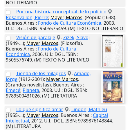
NO LITERARIO
Por una historia conceptual de lo político
.
Rosanvallon, Pierre
;
Mayer
,
Marcos
. (Popular; 638).
Buenos Aires
:
Fondo de Cultura Económica
,
2003
.
U.I.
: DGL. ISBN: 9505575459. (M) TEXTO NO LITERARIO
Visión de paralaje
.
Zizek, Slavoj
(1949-...);
Mayer
,
Marcos
. (Filosofía).
Buenos Aires
:
Fondo de Cultura
Económica
,
2006
.
U.I.
: DGL. ISBN:
9505576749. (M) TEXTO NO LITERARIO
Tienda de los milagros
.
Amado,
Jorge
(1912-2001);
Mayer
,
Marcos
.
(Grandes novelistas).
Buenos Aires
:
Emecé
;
Planeta
,
2008
.
U.I.
: DGL. ISBN:
9789500431026. (M) LITERATURA
Lo que significa amar
.
Lindon, Mathieu
(1955-...);
Mayer
,
Marcos
.
Buenos Aires
:
Capital
Intelectual
,
2012
.
U.I.
: DGL. ISBN: 9789876143844.
(M) LITERATURA