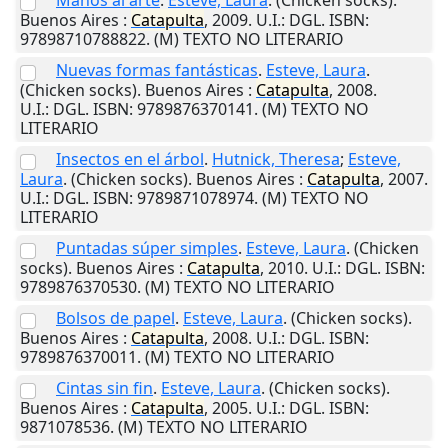
Manos al arte
.
Esteve, Laura
. (Chicken socks).
Buenos Aires
:
Catapulta
,
2009
.
U.I.
: DGL. ISBN:
97898710788822. (M) TEXTO NO LITERARIO
Nuevas formas fantásticas
.
Esteve, Laura
.
(Chicken socks).
Buenos Aires
:
Catapulta
,
2008
.
U.I.
: DGL. ISBN: 9789876370141. (M) TEXTO NO
LITERARIO
Insectos en el árbol
.
Hutnick, Theresa
;
Esteve,
Laura
. (Chicken socks).
Buenos Aires
:
Catapulta
,
2007
.
U.I.
: DGL. ISBN: 9789871078974. (M) TEXTO NO
LITERARIO
Puntadas súper simples
.
Esteve, Laura
. (Chicken
socks).
Buenos Aires
:
Catapulta
,
2010
.
U.I.
: DGL. ISBN:
9789876370530. (M) TEXTO NO LITERARIO
Bolsos de papel
.
Esteve, Laura
. (Chicken socks).
Buenos Aires
:
Catapulta
,
2008
.
U.I.
: DGL. ISBN:
9789876370011. (M) TEXTO NO LITERARIO
Cintas sin fin
.
Esteve, Laura
. (Chicken socks).
Buenos Aires
:
Catapulta
,
2005
.
U.I.
: DGL. ISBN:
9871078536. (M) TEXTO NO LITERARIO