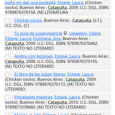
paño sin dar una puntada
.
Esteve, Laura
. (Chicken
socks).
Buenos Aires
:
Catapulta
,
2009
.
U.I.
: DGL. ISBN:
9789876370158. (M) LITERATURA
Chicken socks
.
Buenos Aires
:
Catapulta
,
[s.f.]
.
U.I.
: DGL. (C)
Tu guía de supervivencia
.
Llewellyn, Claire
;
Esteve, Laura
;
Quintana, Ana
.
Buenos Aires
:
Catapulta
,
2009
.
U.I.
: DGL. ISBN: 9789876370462.
(M) TEXTO NO LITERARIO
Anillos con botones
.
Esteve, Laura
.
Buenos Aires
:
Catapulta
,
2008
.
U.I.
: DGL. ISBN: 9789876370165.
(M) TEXTO NO LITERARIO
El libro de las súper tijeras
.
Esteve, Laura
.
(Chicken socks).
Buenos Aires
:
Catapulta
,
2009
.
U.I.
: DGL. ISBN: 9789876370172. (M) TEXTO NO
LITERARIO
Pinceladas mágicas
.
Esteve, Laura
. (Chicken
socks).
Buenos Aires
:
Catapulta
,
2010
.
U.I.
: DGL. ISBN:
9789871078660. (M) TEXTO NO LITERARIO