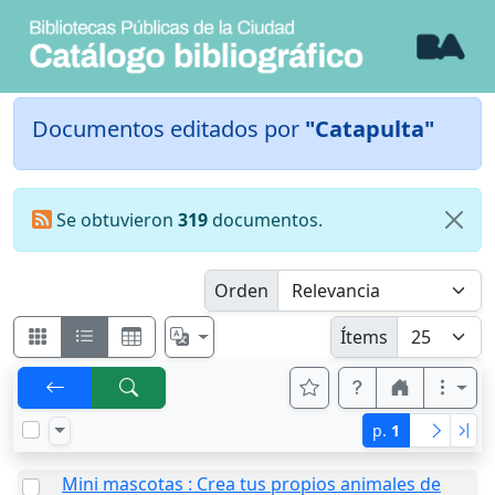
Documentos editados por
"Catapulta"
Se obtuvieron
319
documentos.
Orden
Ítems
p.
1
Mini mascotas : Crea tus propios animales de