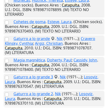
Muñecas
.
Hutnick, Theresa
;
Esteve, Laura
.
(Chicken socks).
Buenos Aires
:
Catapulta
,
2008
.
U.I.
: DGL. ISBN: 9789871078899. (M) TEXTO NO
LITERARIO
Cohetes de goma
.
Esteve, Laura
. (Chicken socks).
Buenos Aires
:
Catapulta
,
2009
.
U.I.
: DGL. ISBN:
9789876370493. (M) TEXTO NO LITERARIO
Gaturro a lo grande
.
Nik
(1971-...);
Cravero
Klinsky, Cynthia
;
Argiz, Christian
.
Buenos Aires
:
Catapulta
,
2010
.
U.I.
: DGL. ISBN: 9789871078707.
(M) LITERATURA
Magia magnética
.
Doherty, Paul
;
Cassidy, John
.
Buenos Aires
:
Catapulta
,
2004
.
U.I.
: DGL. ISBN:
9789871078400. (M) TEXTO NO LITERARIO
Gaturro a lo grande 3
.
Nik
(1971-...);
Losoviz,
Laura
.
Buenos Aires
:
Catapulta
,
2009
.
U.I.
: DGL. ISBN:
9789876370547. (M) LITERATURA
Gaturro a lo grande 2
.
Nik
(1971-...);
Losoviz,
Laura
.
Buenos Aires
:
Catapulta
,
2010
.
U.I.
: DGL. ISBN:
9789876370110. (M) LITERATURA