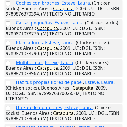
Coches con broches
.
Esteve, Laura
. (Chicken
socks).
Buenos Aires
:
Catapulta
,
2009
.
U.I.
: DGL. ISBN:
9789876370394. (M) TEXTO NO LITERARIO
Cartas pequeñas
.
Esteve, Laura
. (Chicken socks).
Buenos Aires
:
Catapulta
,
2007
.
U.I.
: DGL. ISBN:
9789871078776. (M) TEXTO NO LITERARIO
Planeadores
.
Esteve, Laura
. (Chicken socks).
Buenos Aires
:
Catapulta
,
2009
.
U.I.
: DGL. ISBN:
9789871078790. (M) TEXTO NO LITERARIO
Multiformas
.
Esteve, Laura
. (Chicken socks).
Buenos Aires
:
Catapulta
,
2009
.
U.I.
: DGL. ISBN:
9789871078967. (M) TEXTO NO LITERARIO
Haz tus propias flores de papel
.
Esteve, Laura
.
(Chicken socks).
Buenos Aires
:
Catapulta
,
2009
.
U.I.
: DGL. ISBN: 9789876370028. (M) TEXTO NO
LITERARIO
Un zoo de pompones
.
Esteve, Laura
. (Chicken
socks).
Buenos Aires
:
Catapulta
,
2009
.
U.I.
: DGL. ISBN:
9789871078646. (M) TEXTO NO LITERARIO