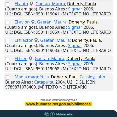
El auto
.
Gaetán, Maura
;
Doherty
,
Paula
.
(Cuatro amigos).
Buenos Aires
:
Sigmar
,
2006
.
U.I.
: DGL. ISBN: 9501119041. (M) TEXTO NO LITERARIO
El avión
.
Gaetán, Maura
;
Doherty
,
Paula
.
(Cuatro amigos).
Buenos Aires
:
Sigmar
,
2006
.
U.I.
: DGL. ISBN: 950111905X. (M) TEXTO NO LITERARIO
El tractor
.
Gaetán, Maura
;
Doherty
,
Paula
.
(Cuatro amigos).
Buenos Aires
:
Sigmar
,
2006
.
U.I.
: DGL. ISBN: 9501119033. (M) TEXTO NO LITERARIO
El tren
.
Gaetán, Maura
;
Doherty
,
Paula
.
(Cuatro amigos).
Buenos Aires
:
Sigmar
,
2006
.
U.I.
: DGL. ISBN: 9501119068. (M) TEXTO NO LITERARIO
Magia magnética
.
Doherty
,
Paul
;
Cassidy, John
.
Buenos Aires
:
Catapulta
,
2004
.
U.I.
: DGL. ISBN:
9789871078400. (M) TEXTO NO LITERARIO