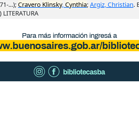
1-...);
Cravero
Klinsky
,
Cynthia
;
Argiz, Christian
.
M) LITERATURA