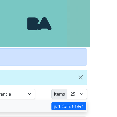
Ítems
p.
1
.
1
Ítems 1-1 de