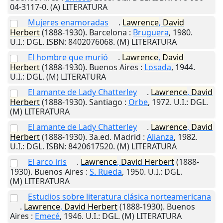
04-3117-0. (A) LITERATURA
Mujeres enamoradas
.
Lawrence
,
David
Herbert
(1888-1930).
Barcelona
:
Bruguera
,
1980
.
U.I.
: DGL. ISBN: 8402076068. (M) LITERATURA
El hombre que murió
.
Lawrence
,
David
Herbert
(1888-1930).
Buenos Aires
:
Losada
,
1944
.
U.I.
: DGL. (M) LITERATURA
El amante de Lady Chatterley
.
Lawrence
,
David
Herbert
(1888-1930).
Santiago
:
Orbe
,
1972
.
U.I.
: DGL.
(M) LITERATURA
El amante de Lady Chatterley
.
Lawrence
,
David
Herbert
(1888-1930). 3a.ed.
Madrid
:
Alianza
,
1982
.
U.I.
: DGL. ISBN: 8420617520. (M) LITERATURA
El arco iris
.
Lawrence
,
David
Herbert
(1888-
1930).
Buenos Aires
:
S. Rueda
,
1950
.
U.I.
: DGL.
(M) LITERATURA
Estudios sobre literatura clásica norteamericana
.
Lawrence
,
David
Herbert
(1888-1930).
Buenos
Aires
:
Emecé
,
1946
.
U.I.
: DGL. (M) LITERATURA