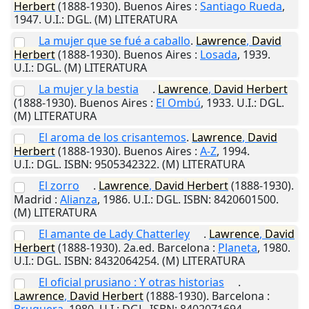
Herbert
(1888-1930).
Buenos Aires
:
Santiago Rueda
,
1947
.
U.I.
: DGL. (M) LITERATURA
La mujer que se fué a caballo
.
Lawrence
,
David
Herbert
(1888-1930).
Buenos Aires
:
Losada
,
1939
.
U.I.
: DGL. (M) LITERATURA
La mujer y la bestia
.
Lawrence
,
David
Herbert
(1888-1930).
Buenos Aires
:
El Ombú
,
1933
.
U.I.
: DGL.
(M) LITERATURA
El aroma de los crisantemos
.
Lawrence
,
David
Herbert
(1888-1930).
Buenos Aires
:
A-Z
,
1994
.
U.I.
: DGL. ISBN: 9505342322. (M) LITERATURA
El zorro
.
Lawrence
,
David
Herbert
(1888-1930).
Madrid
:
Alianza
,
1986
.
U.I.
: DGL. ISBN: 8420601500.
(M) LITERATURA
El amante de Lady Chatterley
.
Lawrence
,
David
Herbert
(1888-1930). 2a.ed.
Barcelona
:
Planeta
,
1980
.
U.I.
: DGL. ISBN: 8432064254. (M) LITERATURA
El oficial prusiano : Y otras historias
.
Lawrence
,
David
Herbert
(1888-1930).
Barcelona
:
Bruguera
,
1980
.
U.I.
: DGL. ISBN: 8402071694.