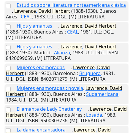
Estudios sobre literatura norteamericana clásica
.
Lawrence
,
David
Herbert
(1888-1930).
Buenos
Aires
:
CEAL
,
1983
.
U.I.
: DGL. (M) LITERATURA
Hijos y amantes
.
Lawrence
,
David
Herbert
(1888-1930).
Buenos Aires
:
CEAL
,
1981
.
U.I.
: DGL.
(M) LITERATURA
Hijos y amantes
.
Lawrence
,
David
Herbert
(1888-1930).
Madrid
:
Alianza
,
1983
.
U.I.
: DGL. ISBN:
8420699659. (M) LITERATURA
Mujeres enamoradas
.
Lawrence
,
David
Herbert
(1888-1930).
Barcelona
:
Bruguera
,
1981
.
U.I.
: DGL. ISBN: 8402071279. (M) LITERATURA
Mujeres enamoradas : novela
.
Lawrence
,
David
Herbert
(1888-1930).
Buenos Aires
:
Sudamericana
,
1984
.
U.I.
: DGL. (M) LITERATURA
El amante de Lady Chatterley
.
Lawrence
,
David
Herbert
(1888-1930).
Buenos Aires
:
Losada
,
1983
.
U.I.
: DGL. ISBN: 9500303736. (M) LITERATURA
La dama encantadora
.
Lawrence
,
David