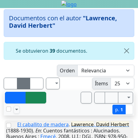
Documentos con el autor
"Lawrence,
David Herbert"
Se obtuvieron
39
documentos.
Orden
Ítems
p.
1
El caballito de madera
.
Lawrence
,
David
Herbert
(1888-1930).
En
: Cuentos fantásticos : Alucinados.
Buenos Aires
:
Emecé
,
2008
.
U.I.
: DGL. ISBN: 978-950-