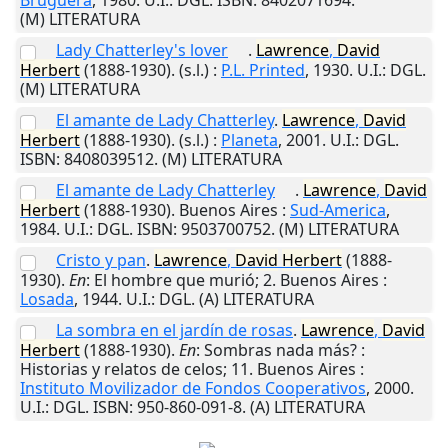
(M) LITERATURA
Lady Chatterley's lover
.
Lawrence
,
David
Herbert
(1888-1930).
(s.l.)
:
P.L. Printed
,
1930
.
U.I.
: DGL.
(M) LITERATURA
El amante de Lady Chatterley
.
Lawrence
,
David
Herbert
(1888-1930).
(s.l.)
:
Planeta
,
2001
.
U.I.
: DGL.
ISBN: 8408039512. (M) LITERATURA
El amante de Lady Chatterley
.
Lawrence
,
David
Herbert
(1888-1930).
Buenos Aires
:
Sud-America
,
1984
.
U.I.
: DGL. ISBN: 9503700752. (M) LITERATURA
Cristo y pan
.
Lawrence
,
David
Herbert
(1888-
1930).
En
: El hombre que murió; 2.
Buenos Aires
:
Losada
,
1944
.
U.I.
: DGL. (A) LITERATURA
La sombra en el jardín de rosas
.
Lawrence
,
David
Herbert
(1888-1930).
En
: Sombras nada más? :
Historias y relatos de celos; 11.
Buenos Aires
:
Instituto Movilizador de Fondos Cooperativos
,
2000
.
U.I.
: DGL. ISBN: 950-860-091-8. (A) LITERATURA