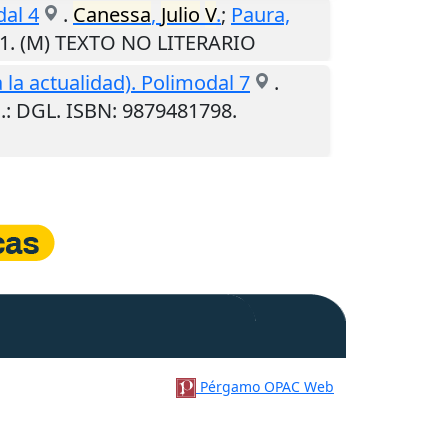
dal 4
.
Canessa
,
Julio
V
.
;
Paura,
91. (M) TEXTO NO LITERARIO
a la actualidad). Polimodal 7
.
.
: DGL. ISBN: 9879481798.
Pérgamo OPAC Web