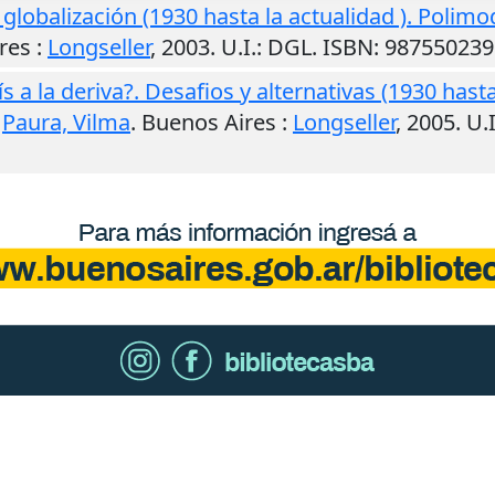
a globalización (1930 hasta la actualidad ). Polimo
res
:
Longseller
,
2003
.
U.I.
: DGL. ISBN: 98755023
ís a la deriva?. Desafios y alternativas (1930 hast
;
Paura, Vilma
.
Buenos Aires
:
Longseller
,
2005
.
U.I