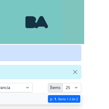
Ítems
p.
1
.
2
Ítems 1-2 de