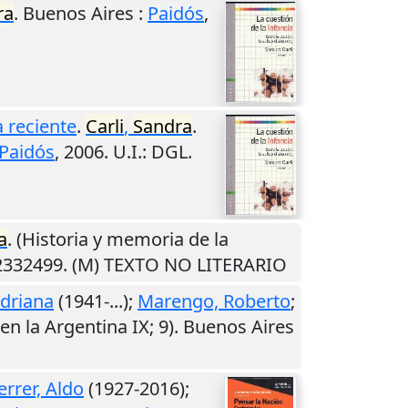
ra
.
Buenos Aires
:
Paidós
,
a reciente
.
Carli
,
Sandra
.
Paidós
,
2006
.
U.I.
: DGL.
a
. (Historia y memoria de la
02332499. (M) TEXTO NO LITERARIO
Adriana
(1941-...);
Marengo, Roberto
;
 en la Argentina IX; 9).
Buenos Aires
errer, Aldo
(1927-2016);