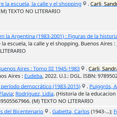
re la escuela, la calle y el shopping
.
Carli
,
Sand
. (M) TEXTO NO LITERARIO
n la Argentina (1983-2001) : Figuras de la histori
e la escuela, la calle y el shopping.
Buenos Aires
:
O LITERARIO
Buenos Aires : Tomo III 1945-1983
.
Carli
,
Sandr
os Aires
:
Eudeba
,
2022
.
U.I.
: DGL. ISBN: 97895
l período democrático (1983-2015)
.
Puiggrós, 
 Flavia
;
Rodríguez, Lidia
. (Historia de la educacion
789505567966. (M) TEXTO NO LITERARIO
s del Bicentenario
.
Gabetta, Carlos
(1943-...);
F