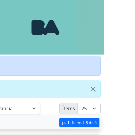
Ítems
p.
1
.
5
Ítems 1-5 de