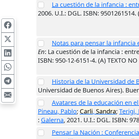
La cuestión de la infancia : ent
2006
.
U.I.
: DGL. ISBN: 9501261514
Notas para pensar la infancia e
En
: La cuestión de la infancia : entr
ISBN: 950-12-6151-4. (A) TEXTO N
Historia de la Universidad de 
Universidad de Buenos Aires).
Buen
Avatares de la educación en e
Pineau, Pablo
;
Carli
,
Sandra
;
Terigi,
:
Galerna
,
2021
.
U.I.
: DGL. ISBN: 9
Pensar la Nación : Conferencia