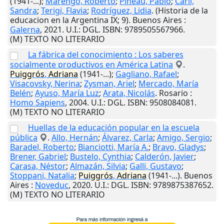
(1941-...);
Marengo, Roberto
;
Pineau, Pablo
;
Carli,
Sandra
;
Terigi, Flavia
;
Rodríguez, Lidia
. (Historia de la
educacion en la Argentina IX; 9).
Buenos Aires
:
Galerna
,
2021
.
U.I.
: DGL. ISBN: 9789505567966.
(M) TEXTO NO LITERARIO
La fábrica del conocimiento : Los saberes
socialmente productivos en América Latina
.
Puiggrós
,
Adriana
(1941-...);
Gagliano, Rafael
;
Visacovsky, Nerina
;
Zysman, Ariel
;
Mercado, María
Belén
;
Ayuso, María Luz
;
Arata, Nicolás
.
Rosario
:
Homo Sapiens
,
2004
.
U.I.
: DGL. ISBN: 9508084081.
(M) TEXTO NO LITERARIO
Huellas de la educación popular en la escuela
pública
.
Allo, Hernán
;
Álvarez, Carla
;
Amigo, Sergio
;
Baradel, Roberto
;
Bianciotti, María A.
;
Bravo, Gladys
;
Brener, Gabriel
;
Bustelo, Cynthia
;
Calderón, Javier
;
Carasa, Néstor
;
Almazán, Silvia
;
Galli, Gustavo
;
Stoppani, Natalia
;
Puiggrós
,
Adriana
(1941-...).
Buenos
Aires
:
Noveduc
,
2020
.
U.I.
: DGL. ISBN: 9789875387652.
(M) TEXTO NO LITERARIO