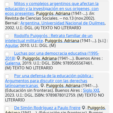
Mitos y complejos argentinos que afectan la
educación y la investigación en sus origenes, con
ecos presentes
.
Puiggrós
,
Adriana
(1941-...).
En
:
Revista de Ciencias Sociales. -- no.13 (nov.2002).
Bernal
:
Argentina. Universidad Nacional de Quilmes
,
2002
.
U.I.
: DGL. (A) TEXTO NO LITERARIO
Rodolfo Puiggrós : Retrato familiar de un
intelectual militante
.
Puiggrós
,
Adriana
(1941-...).
[s.l.]
:
Aguilar
,
2010
.
U.I.
: DGL. (M)
Luchas por una democracia educativa (1995-
2018)
.
Puiggrós
,
Adriana
(1941-...).
Buenos Aires
:
Galerna
,
2019
.
U.I.
: DGL. ISBN: 9789505567461.
(M) TEXTO NO LITERARIO
Por una defensa de la educación pública :
Argumentos para discutir con las derechas
latinoamericanas
.
Puiggrós
,
Adriana
(1941-...).
(Educación sin fronteras).
Buenos Aires
:
Siglo XXI
,
2023
.
U.I.
: DGL. ISBN: 9789878012759. (M) TEXTO NO
LITERARIO
De Simón Rodríguez a Paulo Freire
.
Puiggrós
,
Adriana
(1941-...). (Educación sin fronteras).
Buenos