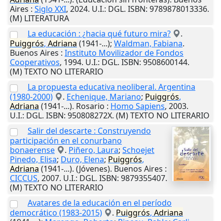
Aires
:
Siglo XXI
,
2024
.
U.I.
: DGL. ISBN: 9789878013336.
(M) LITERATURA
La educación : ¿hacia qué futuro mira?
.
Puiggrós
,
Adriana
(1941-...);
Waldman, Fabiana
.
Buenos Aires
:
Instituto Movilizador de Fondos
Cooperativos
,
1994
.
U.I.
: DGL. ISBN: 9508600144.
(M) TEXTO NO LITERARIO
La propuesta educativa neoliberal. Argentina
(1980-2000)
.
Echenique, Mariano
;
Puiggrós
,
Adriana
(1941-...).
Rosario
:
Homo Sapiens
,
2003
.
U.I.
: DGL. ISBN: 950808272X. (M) TEXTO NO LITERARIO
Salir del descarte : Construyendo
participación en el conurbano
bonaerense
.
Piñero, Laura
;
Schoejet
Pinedo, Elisa
;
Duro, Elena
;
Puiggrós
,
Adriana
(1941-...). (Jóvenes).
Buenos Aires
:
CICCUS
,
2007
.
U.I.
: DGL. ISBN: 9879355407.
(M) TEXTO NO LITERARIO
Avatares de la educación en el período
democrático (1983-2015)
.
Puiggrós
,
Adriana