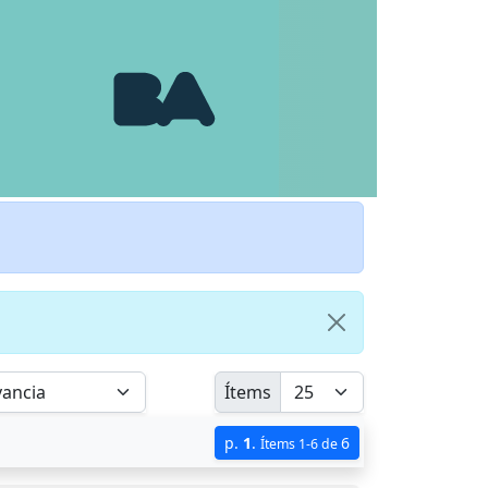
Ítems
p.
1
.
6
Ítems 1-6 de