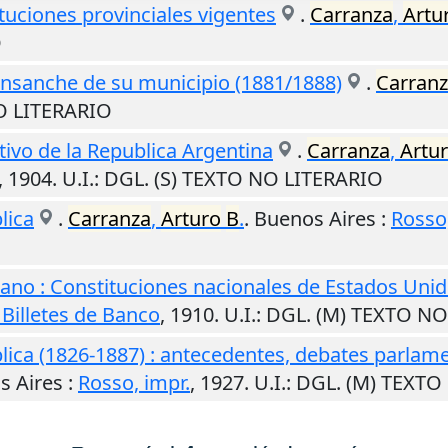
tuciones provinciales vigentes
.
Carranza
,
Artu
O
l ensanche de su municipio (1881/1888)
.
Carran
O LITERARIO
tivo de la Republica Argentina
.
Carranza
,
Artu
,
1904
.
U.I.
: DGL. (S) TEXTO NO LITERARIO
lica
.
Carranza
,
Arturo
B
.
.
Buenos Aires
:
Rosso,
ano : Constituciones nacionales de Estados Uni
illetes de Banco
,
1910
.
U.I.
: DGL. (M) TEXTO N
lica (1826-1887) : antecedentes, debates parlamen
s Aires
:
Rosso, impr.
,
1927
.
U.I.
: DGL. (M) TEXT