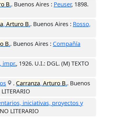
ro
B
.
.
Buenos Aires
:
Peuser
,
1898
.
za
,
Arturo
B
.
.
Buenos Aires
:
Rosso,
ro
B
.
.
Buenos Aires
:
Compañía
 impr.
,
1926
.
U.I.
: DGL. (M) TEXTO
dos
.
Carranza
,
Arturo
B
.
.
Buenos
O LITERARIO
tarios, iniciativas, proyectos y
O NO LITERARIO