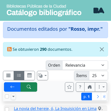
Documentos editados por
"Rosso, impr."
Se obtuvieron
290
documentos.
Orden
Ítems
p.
1
La novia del hereje, ó, La Inquisición en Lima
.