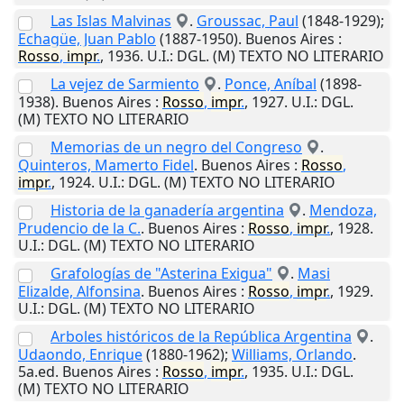
Las Islas Malvinas
.
Groussac, Paul
(1848-1929);
Echagüe, Juan Pablo
(1887-1950).
Buenos Aires
:
Rosso
,
impr
.
,
1936
.
U.I.
: DGL. (M) TEXTO NO LITERARIO
La vejez de Sarmiento
.
Ponce, Aníbal
(1898-
1938).
Buenos Aires
:
Rosso
,
impr
.
,
1927
.
U.I.
: DGL.
(M) TEXTO NO LITERARIO
Memorias de un negro del Congreso
.
Quinteros, Mamerto Fidel
.
Buenos Aires
:
Rosso
,
impr
.
,
1924
.
U.I.
: DGL. (M) TEXTO NO LITERARIO
Historia de la ganadería argentina
.
Mendoza,
Prudencio de la C.
.
Buenos Aires
:
Rosso
,
impr
.
,
1928
.
U.I.
: DGL. (M) TEXTO NO LITERARIO
Grafologías de "Asterina Exigua"
.
Masi
Elizalde, Alfonsina
.
Buenos Aires
:
Rosso
,
impr
.
,
1929
.
U.I.
: DGL. (M) TEXTO NO LITERARIO
Arboles históricos de la República Argentina
.
Udaondo, Enrique
(1880-1962);
Williams, Orlando
.
5a.ed.
Buenos Aires
:
Rosso
,
impr
.
,
1935
.
U.I.
: DGL.
(M) TEXTO NO LITERARIO