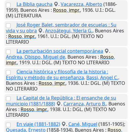
La Biblia gaucha
.
Vacarezza, Alberto
(1886-
1959).
Buenos Aires
:
Rosso
,
impr
.
,
1936
.
U.I.
: DGL.
(M) LITERATURA
José Roger Balet, sembrador de escuelas : Su
vida y su obra
.
Anzoátegui, Yderla G.
.
Buenos Aires
:
Rosso
,
impr
.
,
1961
.
U.I.
: DGL. (M) TEXTO NO
LITERARIO
La perturbación social contemporánea
.
Andrea, Obispo, Miguel de
.
Buenos Aires
:
Rosso
,
impr
.
,
1919
.
U.I.
: DGL. (M) TEXTO NO LITERARIO
Ciencia histórica y filosofía de la historia :
Espíritu y método de su enseñanza
.
Bassi, Angel C.
.
Buenos Aires
:
Rosso
,
impr
.
,
1936
.
U.I.
: DGL. (M) TEXTO
NO LITERARIO
La Capital de la República : El ensanche de su
municipio (1881/1888)
.
Carranza, Arturo B.
.
Buenos
Aires
:
Rosso
,
impr
.
,
1938
.
U.I.
: DGL. (M) TEXTO NO
LITERARIO
En viaje (1881-1882)
.
Cané, Miguel
(1851-1905);
Quesada, Ernesto
(1858-1934).
Buenos Aires
:
Rosso
,