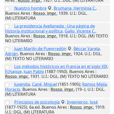
Aires
:
Rosso
,
impr
.
,
1927
.
U.I.
: DGL. (M) LITERATURA
Nuestro hombre
.
Brumana, Herminia C.
.
Buenos Aires
:
Rosso
,
impr
.
,
1939
.
U.I.
: DGL.
(M) LITERATURA
La presidencia Avellaneda : Una página de
historia institucional y política
.
Gallo, Vicente C.
.
Buenos Aires
:
Rosso
,
impr
.
,
1918
.
U.I.
: DGL. (M) TEXTO
NO LITERARIO
Juan Martín de Pueyrredón
.
Béccar Varela,
Adrián
.
Buenos Aires
:
Rosso
,
impr
.
,
1924
.
U.I.
: DGL.
(M) TEXTO NO LITERARIO
Los métodos históricos en Francia en el siglo XIX
.
Echagüe, Juan Pablo
(1887-1950).
Buenos Aires
:
Rosso
,
impr
.
,
1931
.
U.I.
: DGL. (M) TEXTO NO LITERARIO
Juvenilia
.
Cané, Miguel
(1851-1905);
Ramos Mejía,
Horacio
.
Buenos Aires
:
Rosso
,
impr
.
,
(19--)
.
U.I.
: DGL.
(M) LITERATURA
Principios de psicología
.
Ingenieros, José
(1877-1925). 6a.ed.
Buenos Aires
:
Rosso
,
impr
.
,
1919
.
U.I.
: DGL. (M) LITERATURA