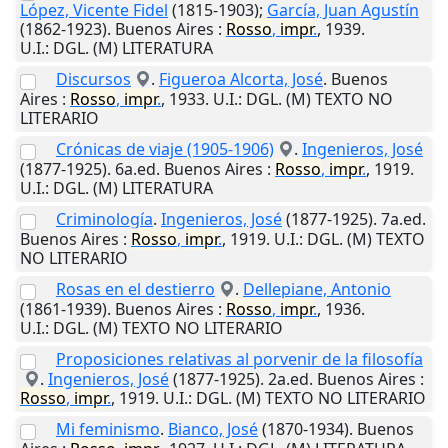
López, Vicente Fidel
(1815-1903);
García, Juan Agustín
(1862-1923).
Buenos Aires
:
Rosso
,
impr
.
,
1939
.
U.I.
: DGL. (M) LITERATURA
Discursos
.
Figueroa Alcorta, José
.
Buenos
Aires
:
Rosso
,
impr
.
,
1933
.
U.I.
: DGL. (M) TEXTO NO
LITERARIO
Crónicas de viaje (1905-1906)
.
Ingenieros, José
(1877-1925). 6a.ed.
Buenos Aires
:
Rosso
,
impr
.
,
1919
.
U.I.
: DGL. (M) LITERATURA
Criminología
.
Ingenieros, José
(1877-1925). 7a.ed.
Buenos Aires
:
Rosso
,
impr
.
,
1919
.
U.I.
: DGL. (M) TEXTO
NO LITERARIO
Rosas en el destierro
.
Dellepiane, Antonio
(1861-1939).
Buenos Aires
:
Rosso
,
impr
.
,
1936
.
U.I.
: DGL. (M) TEXTO NO LITERARIO
Proposiciones relativas al porvenir de la filosofía
.
Ingenieros, José
(1877-1925). 2a.ed.
Buenos Aires
:
Rosso
,
impr
.
,
1919
.
U.I.
: DGL. (M) TEXTO NO LITERARIO
Mi feminismo
.
Bianco, José
(1870-1934).
Buenos