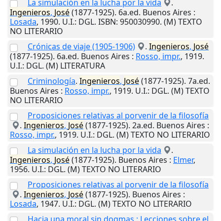
La simulación en la lucha por la vida
.
Ingenieros
,
José
(1877-1925). 6a.ed.
Buenos Aires
:
Losada
,
1990
.
U.I.
: DGL. ISBN: 950030990. (M) TEXTO
NO LITERARIO
Crónicas de viaje (1905-1906)
.
Ingenieros
,
José
(1877-1925). 6a.ed.
Buenos Aires
:
Rosso, impr.
,
1919
.
U.I.
: DGL. (M) LITERATURA
Criminología
.
Ingenieros
,
José
(1877-1925). 7a.ed.
Buenos Aires
:
Rosso, impr.
,
1919
.
U.I.
: DGL. (M) TEXTO
NO LITERARIO
Proposiciones relativas al porvenir de la filosofía
.
Ingenieros
,
José
(1877-1925). 2a.ed.
Buenos Aires
:
Rosso, impr.
,
1919
.
U.I.
: DGL. (M) TEXTO NO LITERARIO
La simulación en la lucha por la vida
.
Ingenieros
,
José
(1877-1925).
Buenos Aires
:
Elmer
,
1956
.
U.I.
: DGL. (M) TEXTO NO LITERARIO
Proposiciones relativas al porvenir de la filosofía
.
Ingenieros
,
José
(1877-1925).
Buenos Aires
:
Losada
,
1947
.
U.I.
: DGL. (M) TEXTO NO LITERARIO
Hacia una moral sin dogmas : Lecciones sobre el