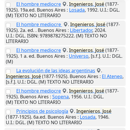
El hombre mediocre
.
Ingenieros
,
José
(1877-
1925). 19a.ed.
Buenos Aires
:
Losada
,
1992
.
U.I.
: DGL.
(M) TEXTO NO LITERARIO
El hombre mediocre
.
Ingenieros
,
José
(1877-
1925). 2a. ed. .
Buenos Aires
:
Libertador
,
2024
.
U.I.
: DGL. ISBN: 9789878275222. (M) TEXTO NO
LITERARIO
El hombre mediocre
.
Ingenieros
,
José
(1877-
1925). 1 a. ed.
Buenos Aires
:
Universo
,
[s.f.]
.
U.I.
: DGL.
(M)
La evolución de las ideas argentinas
.
Ingenieros
,
José
(1877-1925).
Buenos Aires
:
El Ateneo
,
[s.f.]
.
U.I.
: DGL. (M) TEXTO NO LITERARIO
El hombre mediocre
.
Ingenieros
,
José
(1877-
1925).
Buenos Aires
:
Sopena
,
1956
.
U.I.
: DGL.
(M) TEXTO NO LITERARIO
Principios de psicología
.
Ingenieros
,
José
(1877-1925). 6a.ed.
Buenos Aires
:
Losada
,
1946
.
U.I.
: DGL. (M) TEXTO NO LITERARIO