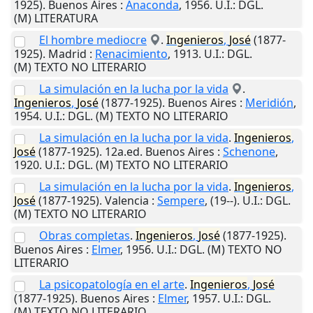
1925).
Buenos Aires
:
Anaconda
,
1956
.
U.I.
: DGL.
(M) LITERATURA
El hombre mediocre
.
Ingenieros
,
José
(1877-
1925).
Madrid
:
Renacimiento
,
1913
.
U.I.
: DGL.
(M) TEXTO NO LITERARIO
La simulación en la lucha por la vida
.
Ingenieros
,
José
(1877-1925).
Buenos Aires
:
Meridión
,
1954
.
U.I.
: DGL. (M) TEXTO NO LITERARIO
La simulación en la lucha por la vida
.
Ingenieros
,
José
(1877-1925). 12a.ed.
Buenos Aires
:
Schenone
,
1920
.
U.I.
: DGL. (M) TEXTO NO LITERARIO
La simulación en la lucha por la vida
.
Ingenieros
,
José
(1877-1925).
Valencia
:
Sempere
,
(19--)
.
U.I.
: DGL.
(M) TEXTO NO LITERARIO
Obras completas
.
Ingenieros
,
José
(1877-1925).
Buenos Aires
:
Elmer
,
1956
.
U.I.
: DGL. (M) TEXTO NO
LITERARIO
La psicopatología en el arte
.
Ingenieros
,
José
(1877-1925).
Buenos Aires
:
Elmer
,
1957
.
U.I.
: DGL.
(M) TEXTO NO LITERARIO