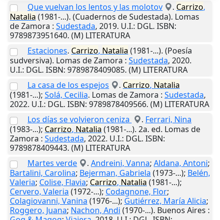
Que vuelvan los lentos y las molotov
.
Carrizo
,
Natalia
(1981-...). (Cuadernos de Sudestada).
Lomas
de Zamora
:
Sudestada
,
2019
.
U.I.
: DGL. ISBN:
9789873951640. (M) LITERATURA
Estaciones
.
Carrizo
,
Natalia
(1981-...). (Poesía
sudversiva).
Lomas de Zamora
:
Sudestada
,
2020
.
U.I.
: DGL. ISBN: 9789878409085. (M) LITERATURA
La casa de los espejos
.
Carrizo
,
Natalia
(1981-...);
Solá, Cecilia
.
Lomas de Zamora
:
Sudestada
,
2022
.
U.I.
: DGL. ISBN: 9789878409566. (M) LITERATURA
Los días se volvieron ceniza
.
Ferrari, Nina
(1983-...);
Carrizo
,
Natalia
(1981-...). 2a. ed.
Lomas de
Zamora
:
Sudestada
,
2022
.
U.I.
: DGL. ISBN:
9789878409443. (M) LITERATURA
Martes verde
.
Andreini, Vanna
;
Aldana, Antoni
;
Bartalini, Carolina
;
Bejerman, Gabriela
(1973-...);
Belén,
Valeria
;
Colise, Flavia
;
Carrizo
,
Natalia
(1981-...);
Cervero, Valeria
(1972-...);
Codagnone, Flor
;
Colagiovanni, Vanina
(1976-...);
Gutiérrez, María Alicia
;
Roggero, Juana
;
Nachon, Andi
(1970-...).
Buenos Aires
:
Gog & Magog
;
Viajera
,
2018
.
U.I.
: DGL. ISBN: