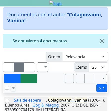
Documentos con el autor
"Colagiovanni,
Vanina"
Se obtuvieron
4
documentos.
Orden
Ítems
p.
1
Sala de espera
.
Colagiovanni
,
Vanina
(1976-...).
Buenos Aires
:
Gog & Magog
,
2007
.
U.I.
: DGL. ISBN:
9789509704176. (M) LITERATURA