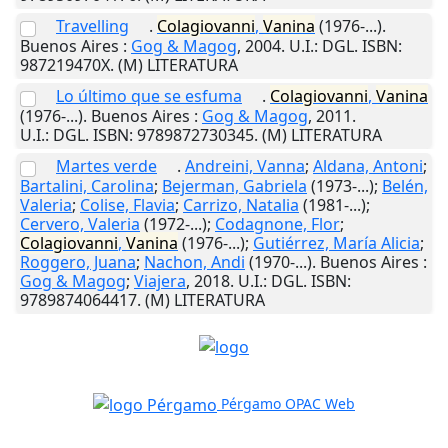
Travelling
.
Colagiovanni
,
Vanina
(1976-...).
Buenos Aires
:
Gog & Magog
,
2004
.
U.I.
: DGL. ISBN:
987219470X. (M) LITERATURA
Lo último que se esfuma
.
Colagiovanni
,
Vanina
(1976-...).
Buenos Aires
:
Gog & Magog
,
2011
.
U.I.
: DGL. ISBN: 9789872730345. (M) LITERATURA
Martes verde
.
Andreini, Vanna
;
Aldana, Antoni
;
Bartalini, Carolina
;
Bejerman, Gabriela
(1973-...);
Belén,
Valeria
;
Colise, Flavia
;
Carrizo, Natalia
(1981-...);
Cervero, Valeria
(1972-...);
Codagnone, Flor
;
Colagiovanni
,
Vanina
(1976-...);
Gutiérrez, María Alicia
;
Roggero, Juana
;
Nachon, Andi
(1970-...).
Buenos Aires
:
Gog & Magog
;
Viajera
,
2018
.
U.I.
: DGL. ISBN:
9789874064417. (M) LITERATURA
Pérgamo OPAC Web