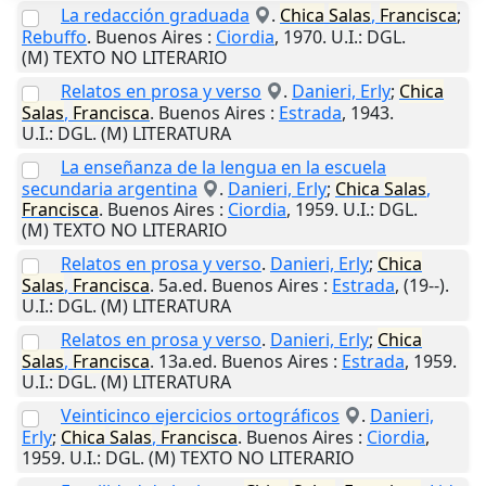
La redacción graduada
.
Chica
Salas
,
Francisca
;
Rebuffo
.
Buenos Aires
:
Ciordia
,
1970
.
U.I.
: DGL.
(M) TEXTO NO LITERARIO
Relatos en prosa y verso
.
Danieri, Erly
;
Chica
Salas
,
Francisca
.
Buenos Aires
:
Estrada
,
1943
.
U.I.
: DGL. (M) LITERATURA
La enseñanza de la lengua en la escuela
secundaria argentina
.
Danieri, Erly
;
Chica
Salas
,
Francisca
.
Buenos Aires
:
Ciordia
,
1959
.
U.I.
: DGL.
(M) TEXTO NO LITERARIO
Relatos en prosa y verso
.
Danieri, Erly
;
Chica
Salas
,
Francisca
. 5a.ed.
Buenos Aires
:
Estrada
,
(19--)
.
U.I.
: DGL. (M) LITERATURA
Relatos en prosa y verso
.
Danieri, Erly
;
Chica
Salas
,
Francisca
. 13a.ed.
Buenos Aires
:
Estrada
,
1959
.
U.I.
: DGL. (M) LITERATURA
Veinticinco ejercicios ortográficos
.
Danieri,
Erly
;
Chica
Salas
,
Francisca
.
Buenos Aires
:
Ciordia
,
1959
.
U.I.
: DGL. (M) TEXTO NO LITERARIO