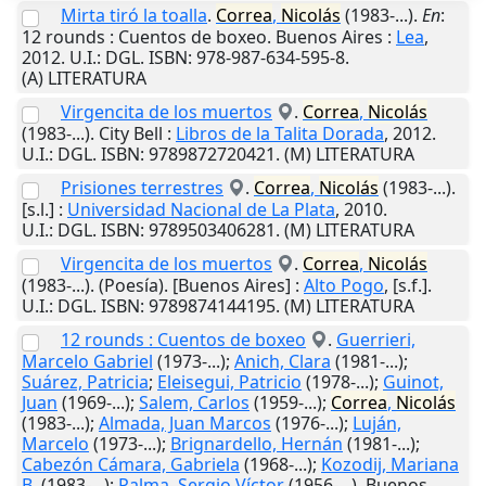
Mirta tiró la toalla
.
Correa
,
Nicolás
(1983-...).
En
:
12 rounds : Cuentos de boxeo.
Buenos Aires
:
Lea
,
2012
.
U.I.
: DGL. ISBN: 978-987-634-595-8.
(A) LITERATURA
Virgencita de los muertos
.
Correa
,
Nicolás
(1983-...).
City Bell
:
Libros de la Talita Dorada
,
2012
.
U.I.
: DGL. ISBN: 9789872720421. (M) LITERATURA
Prisiones terrestres
.
Correa
,
Nicolás
(1983-...).
[s.l.]
:
Universidad Nacional de La Plata
,
2010
.
U.I.
: DGL. ISBN: 9789503406281. (M) LITERATURA
Virgencita de los muertos
.
Correa
,
Nicolás
(1983-...). (Poesía).
[Buenos Aires]
:
Alto Pogo
,
[s.f.]
.
U.I.
: DGL. ISBN: 9789874144195. (M) LITERATURA
12 rounds : Cuentos de boxeo
.
Guerrieri,
Marcelo Gabriel
(1973-...);
Anich, Clara
(1981-...);
Suárez, Patricia
;
Eleisegui, Patricio
(1978-...);
Guinot,
Juan
(1969-...);
Salem, Carlos
(1959-...);
Correa
,
Nicolás
(1983-...);
Almada, Juan Marcos
(1976-...);
Luján,
Marcelo
(1973-...);
Brignardello, Hernán
(1981-...);
Cabezón Cámara, Gabriela
(1968-...);
Kozodij, Mariana
B.
(1983-...);
Palma, Sergio Víctor
(1956-...).
Buenos