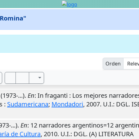
 Romina"
Orden
(1973-...).
En
: In fraganti : Los mejores narrador
s
:
Sudamericana
;
Mondadori
,
2007
.
U.I.
: DGL. IS
73-...).
En
: 12 narradores argentinos=12 argentin
ría de Cultura
,
2010
.
U.I.
: DGL. (A) LITERATURA