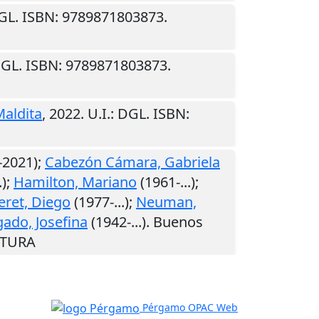
DGL. ISBN: 9789871803873.
DGL. ISBN: 9789871803873.
Maldita
,
2022
.
U.I.
: DGL. ISBN:
-2021);
Cabezón Cámara, Gabriela
.);
Hamilton, Mariano
(1961-...);
ret, Diego
(1977-...);
Neuman,
ado, Josefina
(1942-...).
Buenos
RATURA
Pérgamo OPAC Web