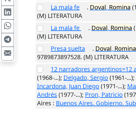
La mala fe
.
Doval
,
Romina
(1
(M) LITERATURA
La mala fe
.
Doval
,
Romina
(
(M) LITERATURA
Presa suelta
.
Doval
,
Romina
9789873897528. (M) LITERATURA
12 narradores argentinos=12 a
(1968-...);
Delgado, Sergio
(1961-...);
Incardona, Juan Diego
(1971-...);
Mar
Andrés
(1977-...);
Pron, Patricio
(1975
Aires
:
Buenos Aires. Gobierno. Sub