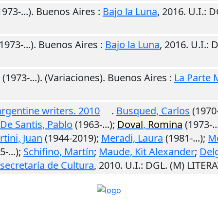
973-...).
Buenos Aires
:
Bajo la Luna
,
2016
.
U.I.
: 
1973-...).
Buenos Aires
:
Bajo la Luna
,
2016
.
U.I.
: 
(1973-...). (Variaciones).
Buenos Aires
:
La Parte 
rgentine writers. 2010
.
Busqued, Carlos
(1970
De Santis, Pablo
(1963-...);
Doval
,
Romina
(1973-..
tini, Juan
(1944-2019);
Meradi, Laura
(1981-...);
Me
-...);
Schifino, Martín
;
Maude, Kit Alexander
;
Delg
secretaría de Cultura
,
2010
.
U.I.
: DGL. (M) LITE