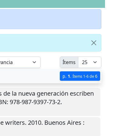
Ítems
p.
1
.
6
Ítems 1-6 de
es de la nueva generación escriben
BN: 978-987-9397-73-2.
e writers. 2010.
Buenos Aires
: