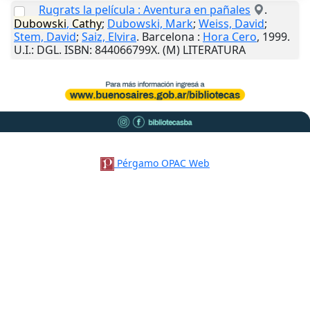
Rugrats la película : Aventura en pañales
.
Dubowski
,
Cathy
;
Dubowski, Mark
;
Weiss, David
;
Stem, David
;
Saiz, Elvira
.
Barcelona
:
Hora Cero
,
1999
.
U.I.
: DGL. ISBN: 844066799X. (M) LITERATURA
Pérgamo OPAC Web