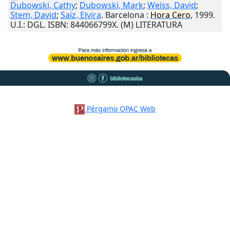
Dubowski, Cathy
;
Dubowski, Mark
;
Weiss, David
;
Stem, David
;
Saiz, Elvira
.
Barcelona
:
Hora
Cero
,
1999
.
U.I.
: DGL. ISBN: 844066799X. (M) LITERATURA
Pérgamo OPAC Web