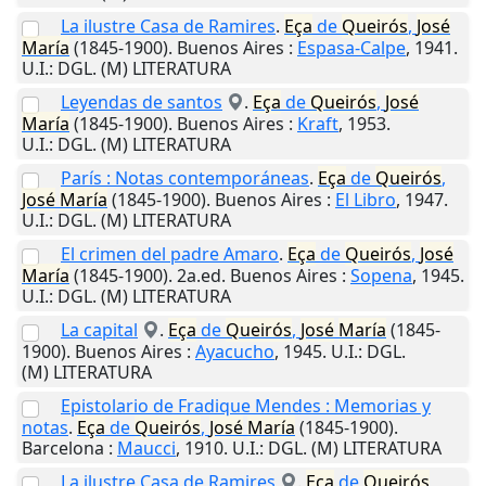
La ilustre Casa de Ramires
.
Eça
de
Queirós
,
José
María
(1845-1900).
Buenos Aires
:
Espasa-Calpe
,
1941
.
U.I.
: DGL. (M) LITERATURA
Leyendas de santos
.
Eça
de
Queirós
,
José
María
(1845-1900).
Buenos Aires
:
Kraft
,
1953
.
U.I.
: DGL. (M) LITERATURA
París : Notas contemporáneas
.
Eça
de
Queirós
,
José
María
(1845-1900).
Buenos Aires
:
El Libro
,
1947
.
U.I.
: DGL. (M) LITERATURA
El crimen del padre Amaro
.
Eça
de
Queirós
,
José
María
(1845-1900). 2a.ed.
Buenos Aires
:
Sopena
,
1945
.
U.I.
: DGL. (M) LITERATURA
La capital
.
Eça
de
Queirós
,
José
María
(1845-
1900).
Buenos Aires
:
Ayacucho
,
1945
.
U.I.
: DGL.
(M) LITERATURA
Epistolario de Fradique Mendes : Memorias y
notas
.
Eça
de
Queirós
,
José
María
(1845-1900).
Barcelona
:
Maucci
,
1910
.
U.I.
: DGL. (M) LITERATURA
La ilustre Casa de Ramires
.
Eça
de
Queirós
,