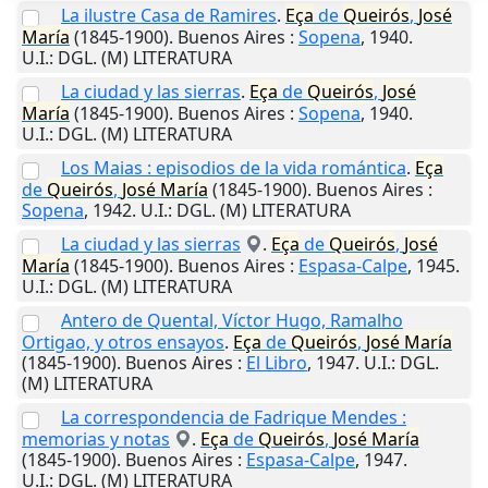
La ilustre Casa de Ramires
.
Eça
de
Queirós
,
José
María
(1845-1900).
Buenos Aires
:
Sopena
,
1940
.
U.I.
: DGL. (M) LITERATURA
La ciudad y las sierras
.
Eça
de
Queirós
,
José
María
(1845-1900).
Buenos Aires
:
Sopena
,
1940
.
U.I.
: DGL. (M) LITERATURA
Los Maias : episodios de la vida romántica
.
Eça
de
Queirós
,
José
María
(1845-1900).
Buenos Aires
:
Sopena
,
1942
.
U.I.
: DGL. (M) LITERATURA
La ciudad y las sierras
.
Eça
de
Queirós
,
José
María
(1845-1900).
Buenos Aires
:
Espasa-Calpe
,
1945
.
U.I.
: DGL. (M) LITERATURA
Antero de Quental, Víctor Hugo, Ramalho
Ortigao, y otros ensayos
.
Eça
de
Queirós
,
José
María
(1845-1900).
Buenos Aires
:
El Libro
,
1947
.
U.I.
: DGL.
(M) LITERATURA
La correspondencia de Fadrique Mendes :
memorias y notas
.
Eça
de
Queirós
,
José
María
(1845-1900).
Buenos Aires
:
Espasa-Calpe
,
1947
.
U.I.
: DGL. (M) LITERATURA