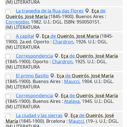
(M) LITERATURA
La tragedia de la Rua das Flores
.
Eça
de
Queirós
,
José
María
(1845-1900).
Buenos Aires
:
Corregidor
,
1982
.
U.I.
: DGL. ISBN: 950050151.
(M) LITERATURA
A capital
.
Eça
de
Queirós
,
José
María
(1845-
1900). 2a.ed.
Oporto
:
Chardron
,
1926
.
U.I.
: DGL.
(M) LITERATURA
Correspondencia
.
Eça
de
Queirós
,
José
María
(1845-1900).
Oporto
:
Chardron
,
1925
.
U.I.
: DGL.
(M) LITERATURA
El primo Basilio
.
Eça
de
Queirós
,
José
María
(1845-1900).
Buenos Aires
:
Maucci
,
1904
.
U.I.
: DGL.
(M) LITERATURA
Correspondencia
.
Eça
de
Queirós
,
José
María
(1845-1900).
Buenos Aires
:
Atalaya
,
1945
.
U.I.
: DGL.
(M) LITERATURA
La ciudad y las sierras
.
Eça
de
Queirós
,
José
María
(1845-1900).
Brcelona
:
Maucci
,
(19--)
.
U.I.
: DGL.
(M) LITERATURA