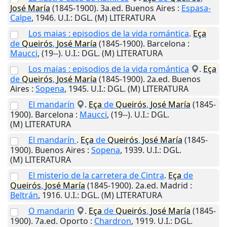
José
María
(1845-1900). 3a.ed.
Buenos Aires
:
Espasa-
Calpe
,
1946
.
U.I.
: DGL. (M) LITERATURA
Los maias : episodios de la vida romántica
.
Eça
de
Queirós
,
José
María
(1845-1900).
Barcelona
:
Maucci
,
(19--)
.
U.I.
: DGL. (M) LITERATURA
Los maias : episodios de la vida romántica
.
Eça
de
Queirós
,
José
María
(1845-1900). 2a.ed.
Buenos
Aires
:
Sopena
,
1945
.
U.I.
: DGL. (M) LITERATURA
El mandarín
.
Eça
de
Queirós
,
José
María
(1845-
1900).
Barcelona
:
Maucci
,
(19--)
.
U.I.
: DGL.
(M) LITERATURA
El mandarín
.
Eça
de
Queirós
,
José
María
(1845-
1900).
Buenos Aires
:
Sopena
,
1939
.
U.I.
: DGL.
(M) LITERATURA
El misterio de la carretera de Cintra
.
Eça
de
Queirós
,
José
María
(1845-1900). 2a.ed.
Madrid
:
Beltrán
,
1916
.
U.I.
: DGL. (M) LITERATURA
O mandarin
.
Eça
de
Queirós
,
José
María
(1845-
1900). 7a.ed.
Oporto
:
Chardron
,
1919
.
U.I.
: DGL.