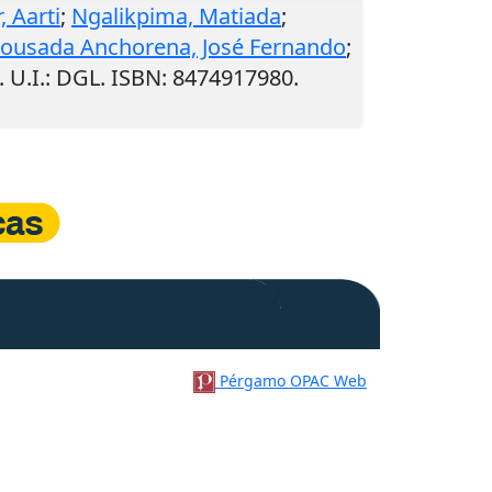
, Aarti
;
Ngalikpima, Matiada
;
Lousada Anchorena, José Fernando
;
.
U.I.
: DGL. ISBN: 8474917980.
Pérgamo OPAC Web