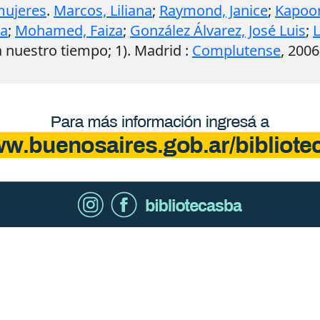
mujeres
.
Marcos, Liliana
;
Raymond, Janice
;
Kapoor
ta
;
Mohamed, Faiza
;
González Álvarez, José Luis
;
a nuestro tiempo; 1).
Madrid
:
Complutense
,
2006