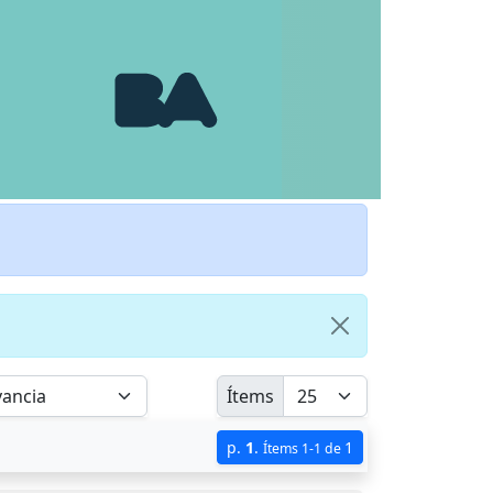
Ítems
p.
1
.
1
Ítems 1-1 de