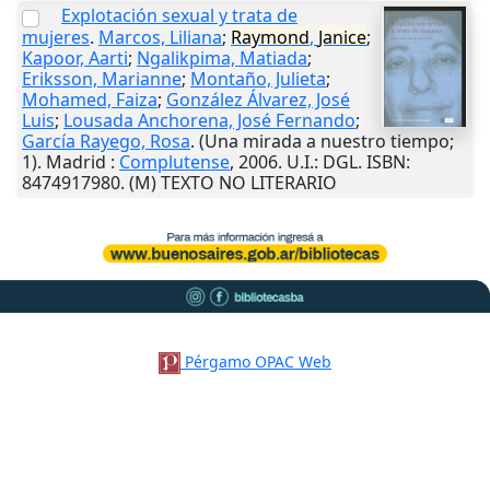
Explotación sexual y trata de
mujeres
.
Marcos, Liliana
;
Raymond
,
Janice
;
Kapoor, Aarti
;
Ngalikpima, Matiada
;
Eriksson, Marianne
;
Montaño, Julieta
;
Mohamed, Faiza
;
González Álvarez, José
Luis
;
Lousada Anchorena, José Fernando
;
García Rayego, Rosa
. (Una mirada a nuestro tiempo;
1).
Madrid
:
Complutense
,
2006
.
U.I.
: DGL. ISBN:
8474917980. (M) TEXTO NO LITERARIO
Pérgamo OPAC Web