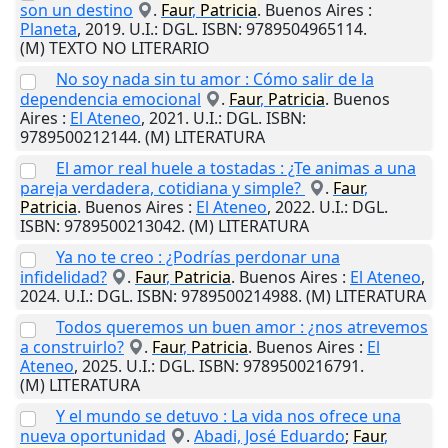
son un destino
.
Faur
,
Patricia
.
Buenos Aires
:
Planeta
,
2019
.
U.I.
: DGL. ISBN: 9789504965114.
(M) TEXTO NO LITERARIO
No soy nada sin tu amor : Cómo salir de la
dependencia emocional
.
Faur
,
Patricia
.
Buenos
Aires
:
El Ateneo
,
2021
.
U.I.
: DGL. ISBN:
9789500212144. (M) LITERATURA
El amor real huele a tostadas : ¿Te animas a una
pareja verdadera, cotidiana y simple?
.
Faur
,
Patricia
.
Buenos Aires
:
El Ateneo
,
2022
.
U.I.
: DGL.
ISBN: 9789500213042. (M) LITERATURA
Ya no te creo : ¿Podrías perdonar una
infidelidad?
.
Faur
,
Patricia
.
Buenos Aires
:
El Ateneo
,
2024
.
U.I.
: DGL. ISBN: 9789500214988. (M) LITERATURA
Todos queremos un buen amor : ¿nos atrevemos
a construirlo?
.
Faur
,
Patricia
.
Buenos Aires
:
El
Ateneo
,
2025
.
U.I.
: DGL. ISBN: 9789500216791.
(M) LITERATURA
Y el mundo se detuvo : La vida nos ofrece una
nueva oportunidad
.
Abadi, José Eduardo
;
Faur
,