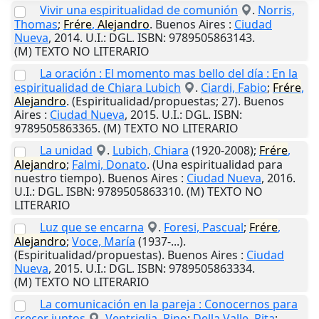
Vivir una espiritualidad de comunión
.
Norris,
Thomas
;
Frére
,
Alejandro
.
Buenos Aires
:
Ciudad
Nueva
,
2014
.
U.I.
: DGL. ISBN: 9789505863143.
(M) TEXTO NO LITERARIO
La oración : El momento mas bello del día : En la
espiritualidad de Chiara Lubich
.
Ciardi, Fabio
;
Frére
,
Alejandro
. (Espiritualidad/propuestas; 27).
Buenos
Aires
:
Ciudad Nueva
,
2015
.
U.I.
: DGL. ISBN:
9789505863365. (M) TEXTO NO LITERARIO
La unidad
.
Lubich, Chiara
(1920-2008);
Frére
,
Alejandro
;
Falmi, Donato
. (Una espiritualidad para
nuestro tiempo).
Buenos Aires
:
Ciudad Nueva
,
2016
.
U.I.
: DGL. ISBN: 9789505863310. (M) TEXTO NO
LITERARIO
Luz que se encarna
.
Foresi, Pascual
;
Frére
,
Alejandro
;
Voce, María
(1937-...).
(Espiritualidad/propuestas).
Buenos Aires
:
Ciudad
Nueva
,
2015
.
U.I.
: DGL. ISBN: 9789505863334.
(M) TEXTO NO LITERARIO
La comunicación en la pareja : Conocernos para
crecer juntos
.
Ventriglia, Rino
;
Della Valle, Rita
;