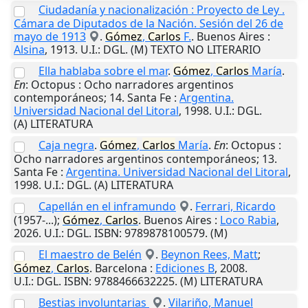
Ciudadanía y nacionalización : Proyecto de Ley .
Cámara de Diputados de la Nación. Sesión del 26 de
mayo de 1913
.
Gómez
,
Carlos
F.
.
Buenos Aires
:
Alsina
,
1913
.
U.I.
: DGL. (M) TEXTO NO LITERARIO
Ella hablaba sobre el mar
.
Gómez
,
Carlos
María
.
En
: Octopus : Ocho narradores argentinos
contemporáneos; 14.
Santa Fe
:
Argentina.
Universidad Nacional del Litoral
,
1998
.
U.I.
: DGL.
(A) LITERATURA
Caja negra
.
Gómez
,
Carlos
María
.
En
: Octopus :
Ocho narradores argentinos contemporáneos; 13.
Santa Fe
:
Argentina. Universidad Nacional del Litoral
,
1998
.
U.I.
: DGL. (A) LITERATURA
Capellán en el inframundo
.
Ferrari, Ricardo
(1957-...);
Gómez
,
Carlos
.
Buenos Aires
:
Loco Rabia
,
2026
.
U.I.
: DGL. ISBN: 9789878100579. (M)
El maestro de Belén
.
Beynon Rees, Matt
;
Gómez
,
Carlos
.
Barcelona
:
Ediciones B
,
2008
.
U.I.
: DGL. ISBN: 9788466632225. (M) LITERATURA
Bestias involuntarias
.
Vilariño, Manuel