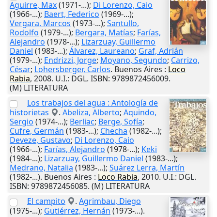
Aguirre, Max
(1971-...);
Di Lorenzo, Caio
(1966-...);
Baert, Federico
(1969-...);
Vergara, Marcos
(1973-...);
Santullo,
Rodolfo
(1979-...);
Bergara, Matías
;
Farías,
Alejandro
(1978-...);
Lizarzuay, Guillermo
Daniel
(1983-...);
Álvarez, Laureano
;
Graf, Adrián
(1979-...);
Endrizzi, Jorge
;
Moyano, Segundo
;
Carrizo,
César
;
Lohersberger, Carlos
.
Buenos Aires
:
Loco
Rabia
,
2008
.
U.I.
: DGL. ISBN: 9789872456009.
(M) LITERATURA
Los trabajos del agua : Antología de
historietas
.
Abeliza, Alberto
;
Aquindo,
Sergio
(1974-...);
Berliac
;
Berge, Sofía
;
Cufre, Germán
(1983-...);
Checha
(1982-...);
Deveze, Gustavo
;
Di Lorenzo, Caio
(1966-...);
Farías, Alejandro
(1978-...);
Keki
(1984-...);
Lizarzuay, Guillermo Daniel
(1983-...);
Medrano, Natalia
(1983-...);
Suárez Lerra, Martín
(1982-...).
Buenos Aires
:
Loco
Rabia
,
2010
.
U.I.
: DGL.
ISBN: 9789872456085. (M) LITERATURA
El campito
.
Agrimbau, Diego
(1975-...);
Gutiérrez, Hernán
(1973-...).