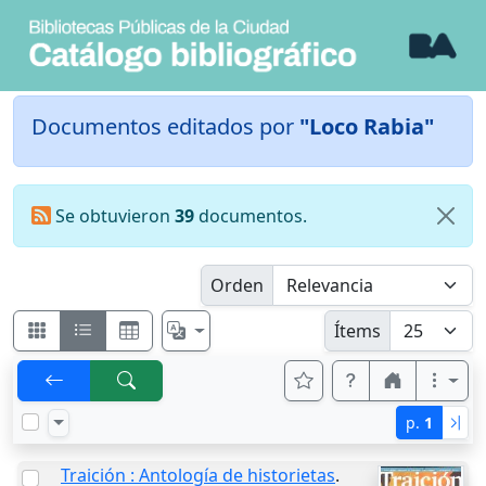
Documentos editados por
"Loco Rabia"
Se obtuvieron
39
documentos.
Orden
Ítems
p.
1
Traición : Antología de historietas
.