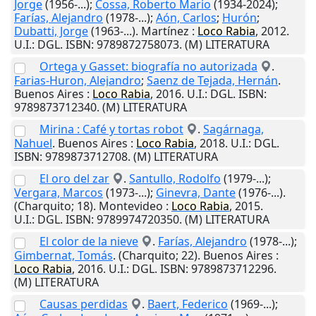
Jorge
(1956-...);
Cossa, Roberto Mario
(1934-2024);
Farías, Alejandro
(1978-...);
Aón, Carlos
;
Hurón
;
Dubatti, Jorge
(1963-...).
Martínez
:
Loco
Rabia
,
2012
.
U.I.
: DGL. ISBN: 9789872758073. (M) LITERATURA
Ortega y Gasset: biografía no autorizada
.
Farias-Huron, Alejandro
;
Saenz de Tejada, Hernán
.
Buenos Aires
:
Loco
Rabia
,
2016
.
U.I.
: DGL. ISBN:
9789873712340. (M) LITERATURA
Mirina : Café y tortas robot
.
Sagárnaga,
Nahuel
.
Buenos Aires
:
Loco
Rabia
,
2018
.
U.I.
: DGL.
ISBN: 9789873712708. (M) LITERATURA
El oro del zar
.
Santullo, Rodolfo
(1979-...);
Vergara, Marcos
(1973-...);
Ginevra, Dante
(1976-...).
(Charquito; 18).
Montevideo
:
Loco
Rabia
,
2015
.
U.I.
: DGL. ISBN: 9789974720350. (M) LITERATURA
El color de la nieve
.
Farías, Alejandro
(1978-...);
Gimbernat, Tomás
. (Charquito; 22).
Buenos Aires
:
Loco
Rabia
,
2016
.
U.I.
: DGL. ISBN: 9789873712296.
(M) LITERATURA
Causas perdidas
.
Baert, Federico
(1969-...);