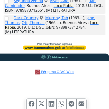
Segunda venida
.
Alves, Abel
(1981-...);
Juan
Caminador
.
Buenos Aires
:
Loco
Rabia
,
2018
.
U.I.
: DGL.
ISBN: 9789873712661. (M) LITERATURA
Dark Country
.
Murphy, Tab
(1963-...);
Jane,
Thomas
;
Ott, Thomas
(1966-...).
Buenos Aires
:
Loco
Rabia
,
2019
.
U.I.
: DGL. ISBN: 9789873712784.
(M) LITERATURA
Pérgamo OPAC Web