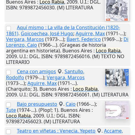
Buenos Aires
:
Loco
Rabia
,
2009
.
U.I.
: DGL.
ISBN: 9789872456030. (M) LITERATURA
Aquí mismo : La villa de la Constitución (1820-
1861)
.
Goicoechea, José Hugo
;
Aguirre, Max
(1971-...);
Vergara, Marcos
(1973-...);
Baert, Federico
(1969-...);
Di
Lorenzo, Caio
(1966-...). (Grageas de historia
argentina en historieta).
Buenos Aires
:
Loco
Rabia
,
2009
.
U.I.
: DGL. ISBN: 9789872456016. (M) TEXTO NO
LITERARIO
Cena con amigos
.
Santullo,
Rodolfo
(1979-...);
Vergara, Marcos
(1973-...);
Aguirre, Max
(1971-...).
(Charquito; 3).
Buenos Aires
:
Loco
Rabia
,
2009
.
U.I.
: DGL. ISBN: 9789872456061. (M) LITERATURA
Bajo presupuesto
.
Caio
(1966-...);
Tute
(1974-...). (Plop!; 1).
Buenos Aires
:
Loco
Rabia
,
2009
.
U.I.
: DGL. ISBN:
9789872456023. (M) LITERATURA
Teatro en viñetas : Venecia. Yepeto
.
Accame,