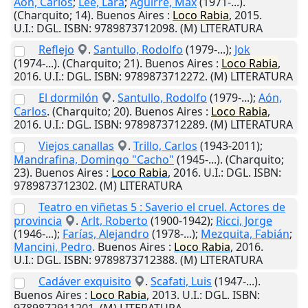
Aón, Carlos
;
Lee, Lara
;
Aguirre, Max
(1971-...).
(Charquito; 14).
Buenos Aires
:
Loco
Rabia
,
2015
.
U.I.
: DGL. ISBN: 9789873712098. (M) LITERATURA
Reflejo
.
Santullo, Rodolfo
(1979-...);
Jok
(1974-...). (Charquito; 21).
Buenos Aires
:
Loco
Rabia
,
2016
.
U.I.
: DGL. ISBN: 9789873712272. (M) LITERATURA
El dormilón
.
Santullo, Rodolfo
(1979-...);
Aón,
Carlos
. (Charquito; 20).
Buenos Aires
:
Loco
Rabia
,
2016
.
U.I.
: DGL. ISBN: 9789873712289. (M) LITERATURA
Viejos canallas
.
Trillo, Carlos
(1943-2011);
Mandrafina, Domingo "Cacho"
(1945-...). (Charquito;
23).
Buenos Aires
:
Loco
Rabia
,
2016
.
U.I.
: DGL. ISBN:
9789873712302. (M) LITERATURA
Teatro en viñetas 5 : Saverio el cruel. Actores de
provincia
.
Arlt, Roberto
(1900-1942);
Ricci, Jorge
(1946-...);
Farías, Alejandro
(1978-...);
Mezquita, Fabián
;
Mancini, Pedro
.
Buenos Aires
:
Loco
Rabia
,
2016
.
U.I.
: DGL. ISBN: 9789873712388. (M) LITERATURA
Cadáver exquisito
.
Scafati, Luis
(1947-...).
Buenos Aires
:
Loco
Rabia
,
2013
.
U.I.
: DGL. ISBN: