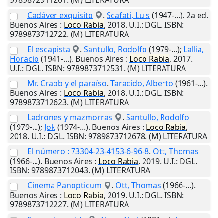
9789872911201. (M) LITERATURA
Cadáver exquisito
.
Scafati, Luis
(1947-...). 2a ed.
Buenos Aires
:
Loco
Rabia
,
2018
.
U.I.
: DGL. ISBN:
9789873712722. (M) LITERATURA
El escapista
.
Santullo, Rodolfo
(1979-...);
Lallia,
Horacio
(1941-...).
Buenos Aires
:
Loco
Rabia
,
2017
.
U.I.
: DGL. ISBN: 9789873712531. (M) LITERATURA
Mr. Crabb y el paraíso
.
Taracido, Alberto
(1961-...).
Buenos Aires
:
Loco
Rabia
,
2018
.
U.I.
: DGL. ISBN:
9789873712623. (M) LITERATURA
Ladrones y mazmorras
.
Santullo, Rodolfo
(1979-...);
Jok
(1974-...).
Buenos Aires
:
Loco
Rabia
,
2018
.
U.I.
: DGL. ISBN: 9789873712678. (M) LITERATURA
El número : 73304-23-4153-6-96-8
.
Ott, Thomas
(1966-...).
Buenos Aires
:
Loco
Rabia
,
2019
.
U.I.
: DGL.
ISBN: 9789873712043. (M) LITERATURA
Cinema Panopticum
.
Ott, Thomas
(1966-...).
Buenos Aires
:
Loco
Rabia
,
2019
.
U.I.
: DGL. ISBN:
9789873712227. (M) LITERATURA