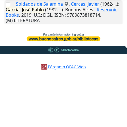
Soldados de Salamina
.
Cercas, Javier
(1962-...);
García
,
José
Pablo
(1982-...).
Buenos Aires
:
Reservoir
Books
,
2019
.
U.I.
: DGL. ISBN: 9789873818714.
(M) LITERATURA
Pérgamo OPAC Web