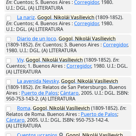
En
: Cuentos; 5.
Buenos Aires
:
Corregidor
,
1980
.
U.I.
: DGL. (A) LITERATURA
La nariz
.
Gogol
,
Nikolái
Vasílievich
(1809-1852).
En
: Cuentos; 4.
Buenos Aires
:
Corregidor
,
1980
.
U.I.
: DGL. (A) LITERATURA
Diario de un loco
.
Gogol
,
Nikolái
Vasílievich
(1809-1852).
En
: Cuentos; 3.
Buenos Aires
:
Corregidor
,
1980
.
U.I.
: DGL. (A) LITERATURA
Viy
.
Gogol
,
Nikolái
Vasílievich
(1809-1852).
En
:
Cuentos; 1.
Buenos Aires
:
Corregidor
,
1980
.
U.I.
: DGL.
(A) LITERATURA
La avenida Nevsky
.
Gogol
,
Nikolái
Vasílievich
(1809-1852).
En
: Relatos de San Petersburgo.
Buenos
Aires
:
Puerto de Palos
;
Cántaro
,
2005
.
U.I.
: DGL. ISBN:
950-753-143-2. (A) LITERATURA
Roma
.
Gogol
,
Nikolái
Vasílievich
(1809-1852).
En
:
Relatos de Roma.
Buenos Aires
:
Puerto de Palos
;
Cántaro
,
2005
.
U.I.
: DGL. ISBN: 950-753-142-4.
(A) LITERATURA
Cuentos ucranios
.
Gogol
,
Nikolái
Vasílievich