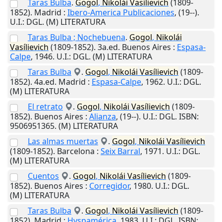
Taras Bulba
.
Gogol
,
Nikolái
Vasílievich
(1809-
1852).
Madrid
:
Ibero-America Publicaciones
,
(19--)
.
U.I.
: DGL. (M) LITERATURA
Taras Bulba ; Nochebuena
.
Gogol
,
Nikolái
Vasílievich
(1809-1852). 3a.ed.
Buenos Aires
:
Espasa-
Calpe
,
1946
.
U.I.
: DGL. (M) LITERATURA
Taras Bulba
.
Gogol
,
Nikolái
Vasílievich
(1809-
1852). 4a.ed.
Madrid
:
Espasa-Calpe
,
1962
.
U.I.
: DGL.
(M) LITERATURA
El retrato
.
Gogol
,
Nikolái
Vasílievich
(1809-
1852).
Buenos Aires
:
Alianza
,
(19--)
.
U.I.
: DGL. ISBN:
9506951365. (M) LITERATURA
Las almas muertas
.
Gogol
,
Nikolái
Vasílievich
(1809-1852).
Barcelona
:
Seix Barral
,
1971
.
U.I.
: DGL.
(M) LITERATURA
Cuentos
.
Gogol
,
Nikolái
Vasílievich
(1809-
1852).
Buenos Aires
:
Corregidor
,
1980
.
U.I.
: DGL.
(M) LITERATURA
Taras Bulba
.
Gogol
,
Nikolái
Vasílievich
(1809-
1852).
Madrid
:
Hyspamérica
,
1983
.
U.I.
: DGL. ISBN: