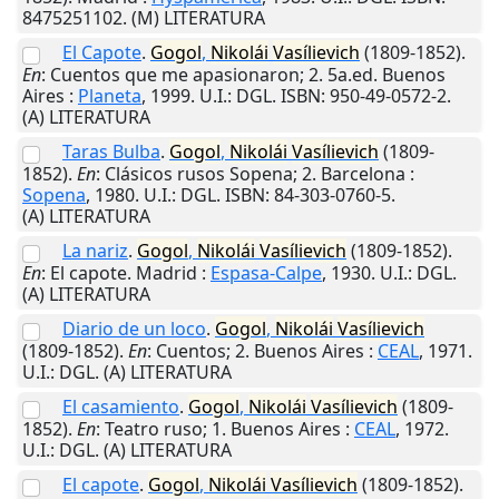
8475251102. (M) LITERATURA
El Capote
.
Gogol
,
Nikolái
Vasílievich
(1809-1852).
En
: Cuentos que me apasionaron; 2. 5a.ed.
Buenos
Aires
:
Planeta
,
1999
.
U.I.
: DGL. ISBN: 950-49-0572-2.
(A) LITERATURA
Taras Bulba
.
Gogol
,
Nikolái
Vasílievich
(1809-
1852).
En
: Clásicos rusos Sopena; 2.
Barcelona
:
Sopena
,
1980
.
U.I.
: DGL. ISBN: 84-303-0760-5.
(A) LITERATURA
La nariz
.
Gogol
,
Nikolái
Vasílievich
(1809-1852).
En
: El capote.
Madrid
:
Espasa-Calpe
,
1930
.
U.I.
: DGL.
(A) LITERATURA
Diario de un loco
.
Gogol
,
Nikolái
Vasílievich
(1809-1852).
En
: Cuentos; 2.
Buenos Aires
:
CEAL
,
1971
.
U.I.
: DGL. (A) LITERATURA
El casamiento
.
Gogol
,
Nikolái
Vasílievich
(1809-
1852).
En
: Teatro ruso; 1.
Buenos Aires
:
CEAL
,
1972
.
U.I.
: DGL. (A) LITERATURA
El capote
.
Gogol
,
Nikolái
Vasílievich
(1809-1852).