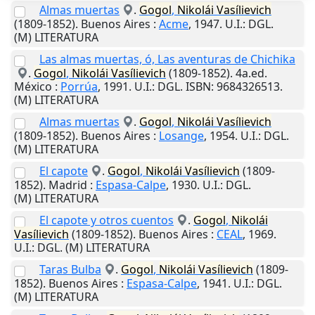
Almas muertas
.
Gogol
,
Nikolái
Vasílievich
(1809-1852).
Buenos Aires
:
Acme
,
1947
.
U.I.
: DGL.
(M) LITERATURA
Las almas muertas, ó, Las aventuras de Chichika
.
Gogol
,
Nikolái
Vasílievich
(1809-1852). 4a.ed.
México
:
Porrúa
,
1991
.
U.I.
: DGL. ISBN: 9684326513.
(M) LITERATURA
Almas muertas
.
Gogol
,
Nikolái
Vasílievich
(1809-1852).
Buenos Aires
:
Losange
,
1954
.
U.I.
: DGL.
(M) LITERATURA
El capote
.
Gogol
,
Nikolái
Vasílievich
(1809-
1852).
Madrid
:
Espasa-Calpe
,
1930
.
U.I.
: DGL.
(M) LITERATURA
El capote y otros cuentos
.
Gogol
,
Nikolái
Vasílievich
(1809-1852).
Buenos Aires
:
CEAL
,
1969
.
U.I.
: DGL. (M) LITERATURA
Taras Bulba
.
Gogol
,
Nikolái
Vasílievich
(1809-
1852).
Buenos Aires
:
Espasa-Calpe
,
1941
.
U.I.
: DGL.
(M) LITERATURA