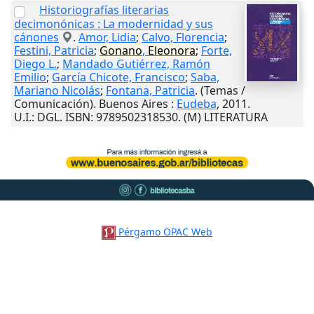
Historiografías literarias
decimonónicas : La modernidad y sus
cánones
.
Amor, Lidia
;
Calvo, Florencia
;
Festini, Patricia
;
Gonano
,
Eleonora
;
Forte,
Diego L.
;
Mandado Gutiérrez, Ramón
Emilio
;
García Chicote, Francisco
;
Saba,
Mariano Nicolás
;
Fontana, Patricia
. (Temas /
Comunicación).
Buenos Aires
:
Eudeba
,
2011
.
U.I.
: DGL. ISBN: 9789502318530. (M) LITERATURA
Pérgamo OPAC Web