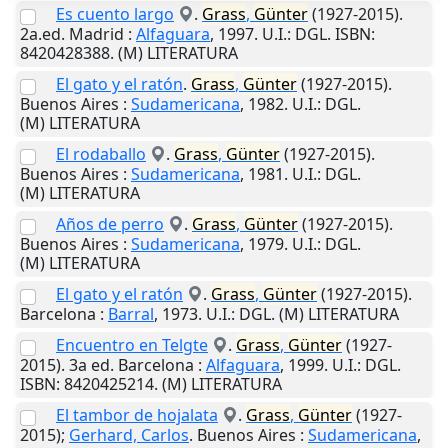
Es cuento largo
.
Grass
,
Günter
(1927-2015).
2a.ed.
Madrid
:
Alfaguara
,
1997
.
U.I.
: DGL. ISBN:
8420428388. (M) LITERATURA
El gato y el ratón
.
Grass
,
Günter
(1927-2015).
Buenos Aires
:
Sudamericana
,
1982
.
U.I.
: DGL.
(M) LITERATURA
El rodaballo
.
Grass
,
Günter
(1927-2015).
Buenos Aires
:
Sudamericana
,
1981
.
U.I.
: DGL.
(M) LITERATURA
Años de perro
.
Grass
,
Günter
(1927-2015).
Buenos Aires
:
Sudamericana
,
1979
.
U.I.
: DGL.
(M) LITERATURA
El gato y el ratón
.
Grass
,
Günter
(1927-2015).
Barcelona
:
Barral
,
1973
.
U.I.
: DGL. (M) LITERATURA
Encuentro en Telgte
.
Grass
,
Günter
(1927-
2015). 3a ed.
Barcelona
:
Alfaguara
,
1999
.
U.I.
: DGL.
ISBN: 8420425214. (M) LITERATURA
El tambor de hojalata
.
Grass
,
Günter
(1927-
2015);
Gerhard, Carlos
.
Buenos Aires
:
Sudamericana
,