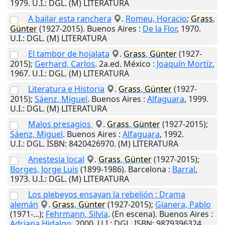
1979
.
U.I.
: DGL. (M) LITERATURA
A bailar esta ranchera
.
Romeu, Horacio
;
Grass
,
Günter
(1927-2015).
Buenos Aires
:
De la Flor
,
1970
.
U.I.
: DGL. (M) LITERATURA
El tambor de hojalata
.
Grass
,
Günter
(1927-
2015);
Gerhard, Carlos
. 2a.ed.
México
:
Joaquín Mortíz
,
1967
.
U.I.
: DGL. (M) LITERATURA
Literatura e Historia
.
Grass
,
Günter
(1927-
2015);
Sáenz, Miguel
.
Buenos Aires
:
Alfaguara
,
1999
.
U.I.
: DGL. (M) LITERATURA
Malos presagios
.
Grass
,
Günter
(1927-2015);
Sáenz, Miguel
.
Buenos Aires
:
Alfaguara
,
1992
.
U.I.
: DGL. ISBN: 8420426970. (M) LITERATURA
Anestesia local
.
Grass
,
Günter
(1927-2015);
Borges, Jorge Luis
(1899-1986).
Barcelona
:
Barral
,
1973
.
U.I.
: DGL. (M) LITERATURA
Los plebeyos ensayan la rebelión : Drama
alemán
.
Grass
,
Günter
(1927-2015);
Gianera, Pablo
(1971-...);
Fehrmann, Silvia
. (En escena).
Buenos Aires
:
Adriana Hidalgo
,
2000
.
U.I.
: DGL. ISBN: 9879396324.