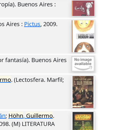
tropía).
Buenos Aires
:
s Aires
:
Pictus
,
2009
.
or fantasía).
Buenos Aires
ermo
. (Lectosfera. Marfil;
ián
;
Höhn
,
Guillermo
.
098. (M) LITERATURA