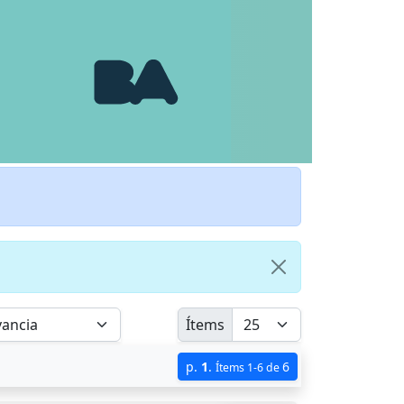
Ítems
p.
1
.
6
Ítems 1-6 de