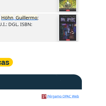
;
Höhn
,
Guillermo
;
U.I.
: DGL. ISBN:
Pérgamo OPAC Web