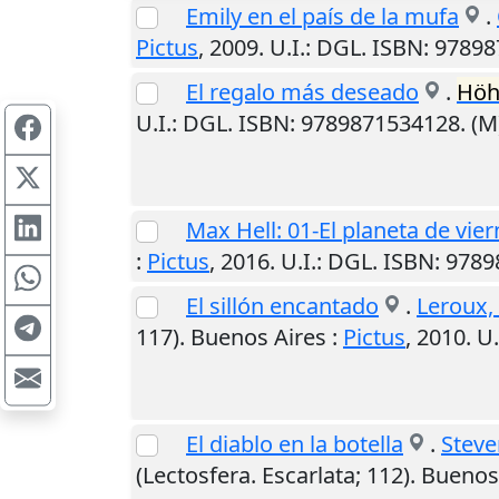
Emily en el país de la mufa
.
Pictus
,
2009
.
U.I.
: DGL. ISBN: 9789
El regalo más deseado
.
Hö
U.I.
: DGL. ISBN: 9789871534128. (
Max Hell: 01-El planeta de vie
:
Pictus
,
2016
.
U.I.
: DGL. ISBN: 978
El sillón encantado
.
Leroux,
117).
Buenos Aires
:
Pictus
,
2010
.
U.
El diablo en la botella
.
Steve
(Lectosfera. Escarlata; 112).
Buenos