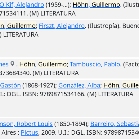
O'Kif, Alejandro
(1959-...);
Höhn
,
Guillermo
. (Ilus
871534111. (M) LITERATURA
hn
,
Guillermo
;
Firszt, Alejandro
. (Ilustropía).
Bueno
M) LITERATURA
rnes
.
Höhn
,
Guillermo
;
Tambuscio, Pablo
. (Fact
9873684340. (M) LITERATURA
 Gastón
(1868-1927);
González, Alba
;
Höhn
,
Guill
I.
: DGL. ISBN: 9789871534166. (M) LITERATURA
nson, Robert Louis
(1850-1894);
Barreiro, Sebast
 Aires
:
Pictus
,
2009
.
U.I.
: DGL. ISBN: 9789871534