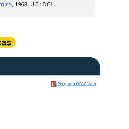
ómica
,
1968
.
U.I.
: DGL.
Pérgamo OPAC Web