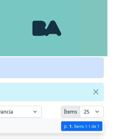
Ítems
p.
1
.
1
Ítems 1-1 de