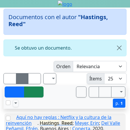
Documentos con el autor
"Hastings,
Reed"
Se obtuvo un documento.
Orden
Ítems
p.
1
Aquí no hay reglas : Netflix y la cultura de la
reinvención
.
Hastings
,
Reed
;
Meyer, Erin
;
Del Valle
Peñamil, Efrén
.
Buenos Aires
:
Conecta
,
2020
.