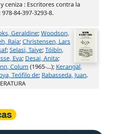
 y ceniza : Escritores contra la
: 978-84-397-3293-8.
oks, Geraldine
;
Woodson,
h, Raja
;
Christensen, Lars
saf
;
Selasi, Taiye
;
Tóibín,
sse, Eva
;
Desai, Anita
;
nn, Colum
(1965-...);
Kerangal,
oya, Teófilo de
;
Rabasseda, Juan
.
ITERATURA