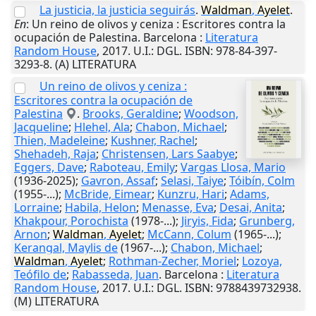
La justicia, la justicia seguirás
.
Waldman
,
Ayelet
.
En
: Un reino de olivos y ceniza : Escritores contra la
ocupación de Palestina.
Barcelona
:
Literatura
Random House
,
2017
.
U.I.
: DGL. ISBN: 978-84-397-
3293-8. (A) LITERATURA
Un reino de olivos y ceniza :
Escritores contra la ocupación de
Palestina
.
Brooks, Geraldine
;
Woodson,
Jacqueline
;
Hlehel, Ala
;
Chabon, Michael
;
Thien, Madeleine
;
Kushner, Rachel
;
Shehadeh, Raja
;
Christensen, Lars Saabye
;
Eggers, Dave
;
Raboteau, Emily
;
Vargas Llosa, Mario
(1936-2025);
Gavron, Assaf
;
Selasi, Taiye
;
Tóibín, Colm
(1955-...);
McBride, Eimear
;
Kunzru, Hari
;
Adams,
Lorraine
;
Habila, Helon
;
Menasse, Eva
;
Desai, Anita
;
Khakpour, Porochista
(1978-...);
Jiryis, Fida
;
Grunberg,
Arnon
;
Waldman
,
Ayelet
;
McCann, Colum
(1965-...);
Kerangal, Maylis de
(1967-...);
Chabon, Michael
;
Waldman
,
Ayelet
;
Rothman-Zecher, Moriel
;
Lozoya,
Teófilo de
;
Rabasseda, Juan
.
Barcelona
:
Literatura
Random House
,
2017
.
U.I.
: DGL. ISBN: 9788439732938.
(M) LITERATURA